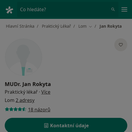
Hla
Co hledáte?
Hlavní Stránka
Praktický Lékař
Lom
Jan Rokyta
Změna města
MUDr.
Jan Rokyta
o specializacích
Praktický lékař
·
Více
Lom
2 adresy
18 názorů
Kontaktní údaje