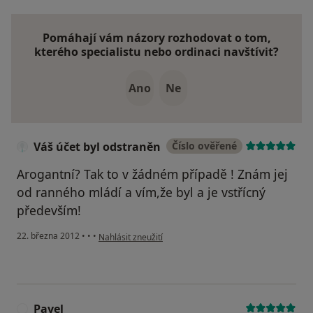
Pomáhají vám názory rozhodovat o tom,
kterého specialistu nebo ordinaci navštívit?
Ano
Ne
Váš účet byl odstraněn
Číslo ověřené
Arogantní? Tak to v žádném případě ! Znám jej
od ranného mládí a vím,že byl a je vstřícný
především!
podle názoru uživatele Váš účet byl odstraněn
22. března 2012
•
•
•
Nahlásit zneužití
Pavel
P