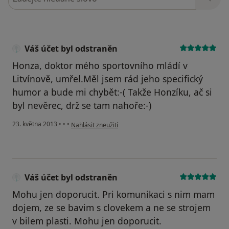
Váš účet byl odstraněn
Honza, doktor mého sportovního mládí v
Litvínově, umřel.Měl jsem rád jeho specifický
humor a bude mi chybět:-( Takže Honzíku, ač si
byl nevěrec, drž se tam nahoře:-)
podle názoru uživatele Váš účet byl odstraněn
23. května 2013
•
•
•
Nahlásit zneužití
Váš účet byl odstraněn
Mohu jen doporucit. Pri komunikaci s nim mam
dojem, ze se bavim s clovekem a ne se strojem
v bilem plasti. Mohu jen doporucit.