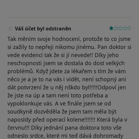
Váš účet byl odstraněn
Tak měním svoje hodnocení, protože to co jsme
si zažily to nepřeji nikomu jinému. Pan doktor si
vede evidenci tak že si jí nevede!! Díky jeho
neschopnosti jsem se dostala do dost velkých
problémů. Když jdete za lékařem s tím že vám
něco je a je to na vás i vidět, není schopný ani
dát potvrzení že u něj nškdo byl!!!!!Odpoví jen
že jste na úp a tam není toto potřeba a
vypoklonkuje vás. A ve finále jsem se od
soudkyně dozvěděla že jsem tam měla být
naposldy před operací kolene!!!!!!! Která byla v
červnu!!! Díky jednání pana doktora toto vše
odneslo srdce, které mi teď dává dohromady