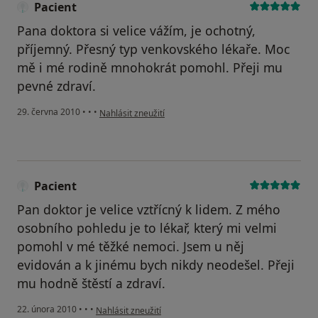
Pacient
Pana doktora si velice vážím, je ochotný,
příjemný. Přesný typ venkovského lékaře. Moc
mě i mé rodině mnohokrát pomohl. Přeji mu
pevné zdraví.
podle názoru uživatele Pacient
29. června 2010
•
•
•
Nahlásit zneužití
Pacient
Pan doktor je velice vztřícný k lidem. Z mého
osobního pohledu je to lékař, který mi velmi
pomohl v mé těžké nemoci. Jsem u něj
evidován a k jinému bych nikdy neodešel. Přeji
mu hodně štěstí a zdraví.
podle názoru uživatele Pacient
22. února 2010
•
•
•
Nahlásit zneužití