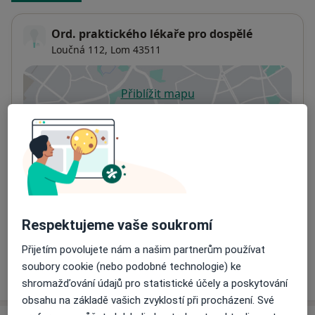
Ord. praktického lékaře pro dospělé
Loučná 112,
Lom
43511
Přiblížit mapu
se otevře v nové záložce
Dostupnost
Na této adrese online kalendář není aktivní
Co mám v takové situaci udělat?
Způsoby platby (soukromé návštěvy)
Na teto adrese lékař přijímá pacienty na pojišťovnu
Respektujeme vaše soukromí
Detaily
Přijetím povolujete nám a našim partnerům používat
soubory cookie (nebo podobné technologie) ke
Více
o adrese
shromažďování údajů pro statistické účely a poskytování
obsahu na základě vašich zvyklostí při procházení. Své