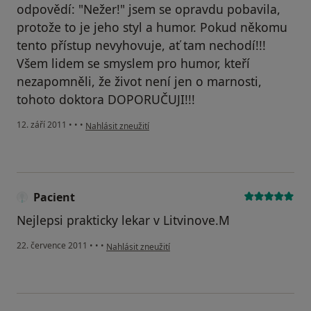
odpovědí: "Nežer!" jsem se opravdu pobavila,
protože to je jeho styl a humor. Pokud někomu
tento přístup nevyhovuje, ať tam nechodí!!!
Všem lidem se smyslem pro humor, kteří
nezapomněli, že život není jen o marnosti,
tohoto doktora DOPORUČUJI!!!
podle názoru uživatele Pacient
12. září 2011
•
•
•
Nahlásit zneužití
Pacient
Nejlepsi prakticky lekar v Litvinove.M
podle názoru uživatele Pacient
22. července 2011
•
•
•
Nahlásit zneužití