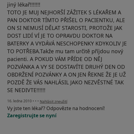
jiný lékař!!!!!!!
TOTO JE MUJ NEJHORŠÍ ZÁŽITEK S LÉKAŘEM A
PAN DOKTOR TÍMTO PŘIŠEL O PACIENTKU, ALE
ON SI NEMUSÍ DĚLAT STAROSTI, PROTOŽE JAK
DOST LIDÍ VÍ JE TO OPRAVDU DOKTOR NA
BATERKY A VYDÁVÁ NESCHOPENKY KDYKOLIV JE
TO POTŘEBA.Takže mu tam určitě příjdou nový
pacienti. A POKUD VÁM PŘÍDE OD NĚJ
POZVÁNKA A VY SE DOSTAVÍTE DRUHÝ DEN OD
OBDRŽENÍ POZVÁNKY A ON JEN ŘEKNE ŽE JE UŽ
POZDĚ ŽE VÁS NAHLÁSIL JAKO NEZVĚSTNÉ TAK
SE NEDIVTE!!!!!!
podle názoru uživatele Váš účet byl odstraněn
16. ledna 2010
•
•
•
Nahlásit zneužití
Vy jste ten lékař? Odpovězte na hodnocení!
Zaregistrujte se nyní