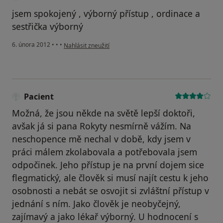
jsem spokojený , výborný přístup , ordinace a
sestřička výborný
podle názoru uživatele Pavel
6. února 2012
•
•
•
Nahlásit zneužití
Pacient
Možná, že jsou někde na světě lepší doktoři,
avšak já si pana Rokyty nesmírně vážím. Na
neschopence mě nechal v době, kdy jsem v
práci málem zkolabovala a potřebovala jsem
odpočinek. Jeho přístup je na první dojem sice
flegmatický, ale člověk si musí najít cestu k jeho
osobnosti a nebát se osvojit si zvláštní přístup v
jednání s ním. Jako člověk je neobyčejný,
zajímavý a jako lékař výborný. U hodnocení s