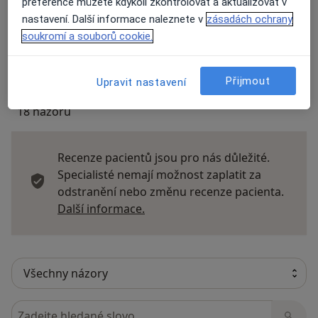
preference můžete kdykoli zkontrolovat a aktualizovat v
Názory
nastavení. Další informace naleznete v
zásadách ochrany
soukromí a souborů cookie.
Přidejte svůj názor
Přijmout
Upravit nastavení
18 názorů
Recenze pacientů jsou pro nás důležité.
Specialisté nemají možnost zaplatit za
odstranění nebo změnu recenze pacienta.
Další informace o názorech
Další informace.
Hledejte v názorech