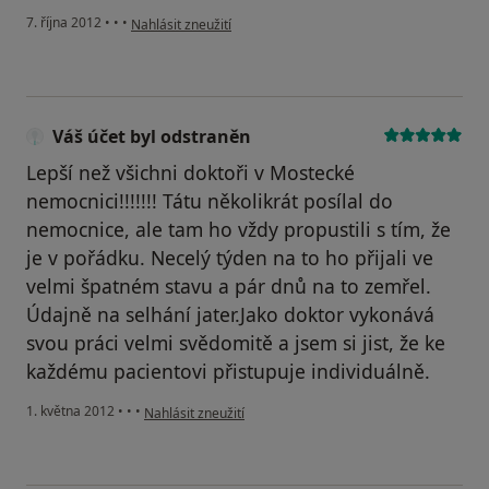
podle názoru uživatele Váš účet byl odstraněn
7. října 2012
•
•
•
Nahlásit zneužití
Váš účet byl odstraněn
Lepší než všichni doktoři v Mostecké
nemocnici!!!!!!! Tátu několikrát posílal do
nemocnice, ale tam ho vždy propustili s tím, že
je v pořádku. Necelý týden na to ho přijali ve
velmi špatném stavu a pár dnů na to zemřel.
Údajně na selhání jater.Jako doktor vykonává
svou práci velmi svědomitě a jsem si jist, že ke
každému pacientovi přistupuje individuálně.
podle názoru uživatele Váš účet byl odstraněn
1. května 2012
•
•
•
Nahlásit zneužití