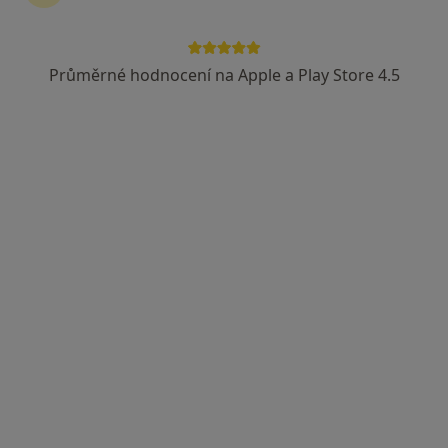
Průměrné hodnocení na Apple a Play Store 4.5
MUDr. Ivana Vycpálková
Praktický lékař
13 názorů
U Zámeckého parku 949, Litvínov
•
Mapa
Ordinace PL
Tento specialista nenabízí online rezervaci termínu na této adrese.
Rezervovat termín