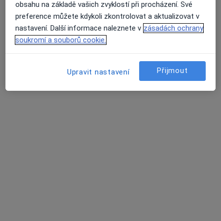
obsahu na základě vašich zvyklostí při procházení. Své
preference můžete kdykoli zkontrolovat a aktualizovat v
nastavení. Další informace naleznete v
zásadách ochrany
soukromí a souborů cookie.
Přijmout
Upravit nastavení
MUDr. Mikuláš Havlík
·
Více
Praktický lékař
316 názorů
Jiřího z Poděbrad 188/7, Litoměřice
•
Mapa
MUDr. Mikuláš Havlík s.r.o.
Běžný termín
600 Kč
Tento specialista nenabízí online rezervaci termínu na této adrese.
Rezervovat termín