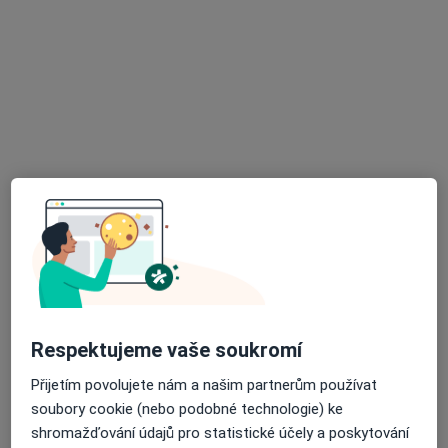
MUDr. Eva Kutnerová
·
Více
Praktický lékař, Pediatr
8 názorů
Hornická 250, Meziboří
•
Mapa
Ordinace praktického dětského lékaře MUDr. Evy Kutnerové
Tento specialista nenabízí online rezervaci termínu na této adrese.
Rezervovat termín
K dispozici jsou specialisté
Respektujeme vaše soukromí
Tito specialisté se nacházejí mimo Dubí, ústecký, v
Přijetím povolujete nám a našim partnerům používat
oblastech blízkých vašemu vyhledávání.
soubory cookie (nebo podobné technologie) ke
shromažďování údajů pro statistické účely a poskytování