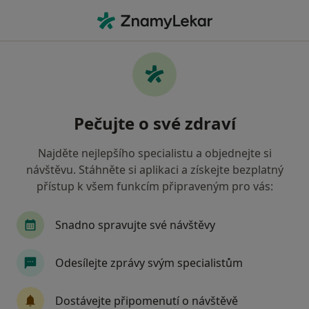
Hla
Praktický Lékař • Dubí, ústecký
Filtry
Mapa
Praktický lékař Dubí
Pečujte o své zdraví
Jak řadíme výsledky vyhledávání?
Najděte nejlepšího specialistu a objednejte si
návštěvu. Stáhněte si aplikaci a získejte bezplatný
Jakou pojišťovnu máte?
přístup k všem funkcím připraveným pro vás:
Zdravotní pojišťovna ministerstva vnitra ČR
O
Snadno spravujte své návštěvy
Odesílejte zprávy svým specialistům
Dostávejte připomenutí o návštěvě