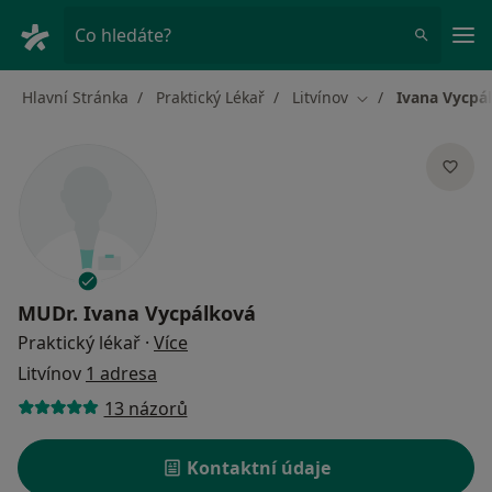
Hla
Co hledáte?
Hlavní Stránka
Praktický Lékař
Litvínov
Ivana Vycpá
Změna města
MUDr.
Ivana Vycpálková
o specializacích
Praktický lékař
·
Více
Litvínov
1 adresa
13 názorů
Kontaktní údaje