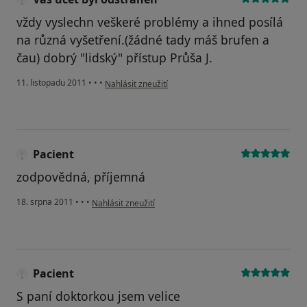
vždy vyslechn veškeré problémy a ihned posílá
na různá vyšetření.(žádné tady máš brufen a
čau) dobrý "lidský" přístup Průša J.
podle názoru uživatele Váš účet byl odstraněn
11. listopadu 2011
•
•
•
Nahlásit zneužití
Pacient
zodpovědná, příjemná
podle názoru uživatele Pacient
18. srpna 2011
•
•
•
Nahlásit zneužití
Pacient
S paní doktorkou jsem velice