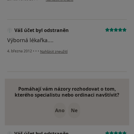
Váš účet byl odstraněn
Výborná lékařka....
podle názoru uživatele Váš účet byl odstraněn
4. března 2012
•
•
•
Nahlásit zneužití
Pomáhají vám názory rozhodovat o tom,
kterého specialistu nebo ordinaci navštívit?
Ano
Ne
Váš účet byl odstraněn