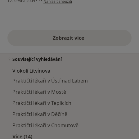
12. června 2009
•
•
•
Nahlásit zneužití
Zobrazit více
výše uvedené názory
Související vyhledávání
V okolí Litvínova
Praktičtí lékaři v Ústí nad Labem
Praktičtí lékaři v Mostě
Praktičtí lékaři v Teplicích
Praktičtí lékaři v Děčíně
Praktičtí lékaři v Chomutově
Více (14)