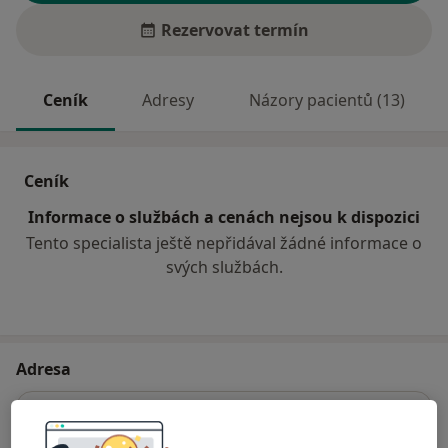
Rezervovat termín
Ceník
Adresy
Názory pacientů (13)
Ceník
Informace o službách a cenách nejsou k dispozici
Tento specialista ještě nepřidával žádné informace o
svých službách.
Adresa
Ordinace PL
U Zámeckého parku 949,
Litvínov