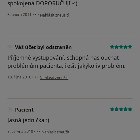
spokojená.DOPORUČUJI -:)
podle názoru uživatele Pacient
3. února 2011
•
•
•
Nahlásit zneužití
Váš účet byl odstraněn
Příjemné vystupování, schopná naslouchat
problémům pacienta, řešit jakýkoliv problém.
podle názoru uživatele Váš účet byl odstraněn
18. října 2010
•
•
•
Nahlásit zneužití
Pacient
Jasná jednička :)
podle názoru uživatele Pacient
8. června 2010
•
•
•
Nahlásit zneužití