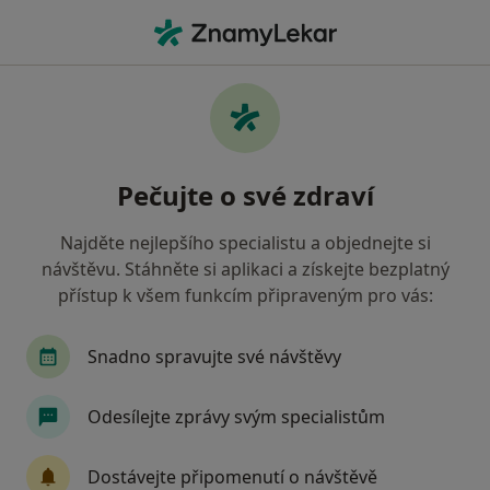
Hla
Praktický Lékař • Teplice, ústecký
Filtry
Mapa
Praktický lékař Teplice
Pečujte o své zdraví
Jak řadíme výsledky vyhledávání?
Najděte nejlepšího specialistu a objednejte si
návštěvu. Stáhněte si aplikaci a získejte bezplatný
Jakou pojišťovnu máte?
přístup k všem funkcím připraveným pro vás:
Všeobecná zdravotní pojišťovna
Zdravotní poj
Snadno spravujte své návštěvy
Odesílejte zprávy svým specialistům
Dostávejte připomenutí o návštěvě