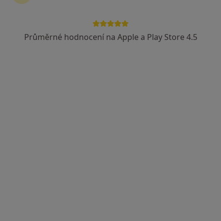
Průměrné hodnocení na Apple a Play Store 4.5
MUDr. Zdeněk Škola
Praktický lékař
Velemín 136, Litoměřice
•
Mapa
Medicus Polepy, s.r.o. - Ordinace praktického lékaře pro dospělé
Tento specialista nenabízí online rezervaci termínu na této adrese.
Rezervovat termín