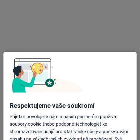
Praktický lékař
14 názorů
Adresa 1
Adresa 2
Revoluční 240, Košťany
•
Mapa
Ord. praktického lékaře pro dospělé
Tento specialista nenabízí online rezervaci termínu na této adrese.
Rezervovat termín
K dispozici jsou specialisté
Respektujeme vaše soukromí
Tito specialisté se nacházejí mimo Teplice, ústecký, v
Přijetím povolujete nám a našim partnerům používat
oblastech blízkých vašemu vyhledávání.
soubory cookie (nebo podobné technologie) ke
shromažďování údajů pro statistické účely a poskytování
obsahu na základě vašich zvyklostí při procházení. Své