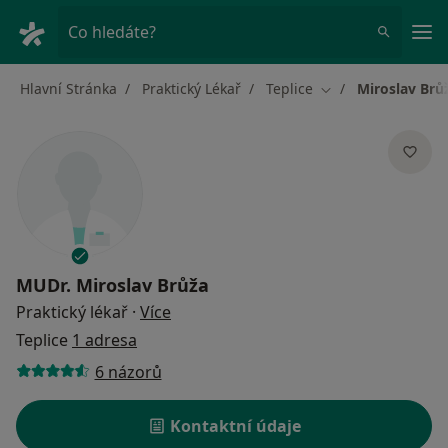
Hla
Co hledáte?
Hlavní Stránka
Praktický Lékař
Teplice
Miroslav Brů
Změna města
MUDr.
Miroslav Brůža
o specializacích
Praktický lékař
·
Více
Teplice
1 adresa
6 názorů
Kontaktní údaje