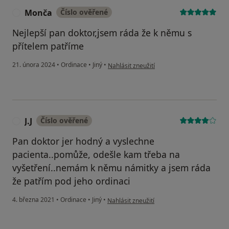
Monča
Číslo ověřené
M
Nejlepší pan doktor,jsem ráda že k němu s
přítelem patříme
podle názoru uživatele Monča
21. února 2024
•
Ordinace
•
Jiný
•
Nahlásit zneužití
J.J
Číslo ověřené
J
Pan doktor jer hodný a vyslechne
pacienta..pomůže, odešle kam třeba na
vyšetření..nemám k němu námitky a jsem ráda
že patřím pod jeho ordinaci
podle názoru uživatele J.J
4. března 2021
•
Ordinace
•
Jiný
•
Nahlásit zneužití