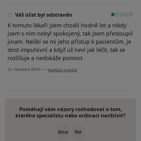
Váš účet byl odstraněn
K tomuto lékaři jsem chodil hodně let a nikdy
jsem s ním nebyl spokojený, tak jsem přestoupil
jinam. Nelíbí se mi jeho přístup k pacientům, je
dost impulsivní a když už neví jak léčit, tak se
rozčiluje a nedokáže pomoct.
podle názoru uživatele Váš účet byl odstraněn
25. července 2018
•
•
•
Nahlásit zneužití
Pomáhají vám názory rozhodovat o tom,
kterého specialistu nebo ordinaci navštívit?
Ano
Ne