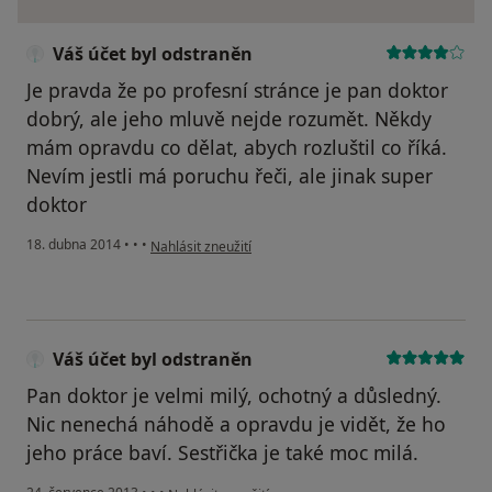
Váš účet byl odstraněn
Je pravda že po profesní stránce je pan doktor
dobrý, ale jeho mluvě nejde rozumět. Někdy
mám opravdu co dělat, abych rozluštil co říká.
Nevím jestli má poruchu řeči, ale jinak super
doktor
podle názoru uživatele Váš účet byl odstraněn
18. dubna 2014
•
•
•
Nahlásit zneužití
Váš účet byl odstraněn
Pan doktor je velmi milý, ochotný a důsledný.
Nic nenechá náhodě a opravdu je vidět, že ho
jeho práce baví. Sestřička je také moc milá.
podle názoru uživatele Váš účet byl odstraněn