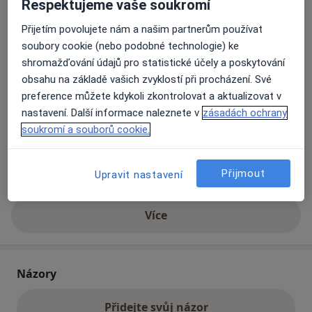
Respektujeme vaše soukromí
Přijetím povolujete nám a našim partnerům používat
Přiblížit mapu
se otevře v nové záložce
soubory cookie (nebo podobné technologie) ke
shromažďování údajů pro statistické účely a poskytování
Dostupnost
obsahu na základě vašich zvyklostí při procházení. Své
Na této adrese online kalendář není aktivní
preference můžete kdykoli zkontrolovat a aktualizovat v
Co mám v takové situaci udělat?
nastavení. Další informace naleznete v
zásadách ochrany
soukromí a souborů cookie.
Způsoby platby (soukromé návštěvy)
Na teto adrese lékař přijímá pacienty na pojišťovnu
Přijmout
Upravit nastavení
Detaily
Více
o adrese
Názory
Přidejte svůj názor