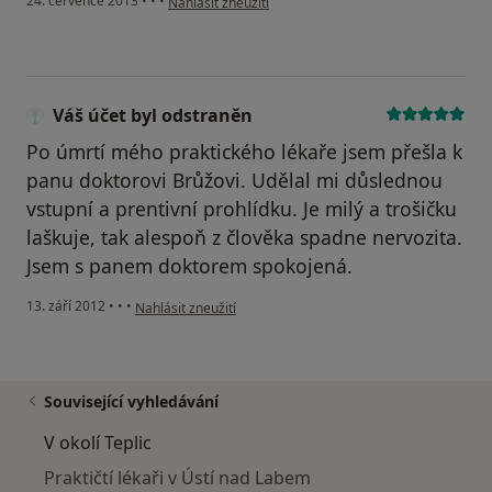
24. července 2013
•
•
•
Nahlásit zneužití
Váš účet byl odstraněn
Po úmrtí mého praktického lékaře jsem přešla k
panu doktorovi Brůžovi. Udělal mi důslednou
vstupní a prentivní prohlídku. Je milý a trošičku
laškuje, tak alespoň z člověka spadne nervozita.
Jsem s panem doktorem spokojená.
podle názoru uživatele Váš účet byl odstraněn
13. září 2012
•
•
•
Nahlásit zneužití
Související vyhledávání
V okolí Teplic
Praktičtí lékaři v Ústí nad Labem