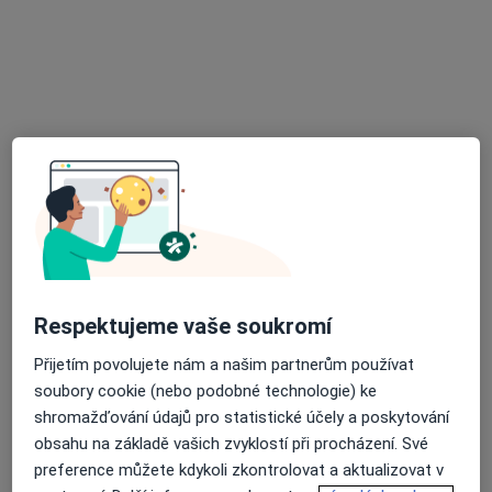
Duchcovská 304/10, Teplice
•
Mapa
Ordinace
Tento specialista nenabízí online rezervaci termínu na této adrese.
Rezervovat termín
K dispozici jsou specialisté
Tito specialisté se nacházejí mimo Teplice, ústecký, v
oblastech blízkých vašemu vyhledávání.
Respektujeme vaše soukromí
Přijetím povolujete nám a našim partnerům používat
soubory cookie (nebo podobné technologie) ke
shromažďování údajů pro statistické účely a poskytování
obsahu na základě vašich zvyklostí při procházení. Své
preference můžete kdykoli zkontrolovat a aktualizovat v