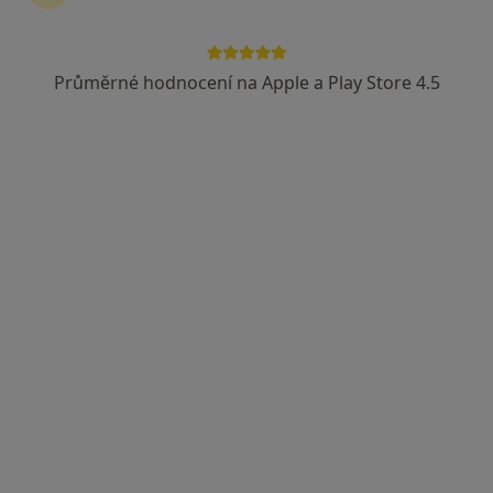
Velemín 136, Litoměřice
•
Mapa
Medicus Polepy, s.r.o. - Ordinace praktického lékaře pro dospělé
Průměrné hodnocení na Apple a Play Store 4.5
Tento specialista nenabízí online rezervaci termínu na této adrese.
Rezervovat termín
MUDr. Zdenka Boldišová
Praktický lékař
14 názorů