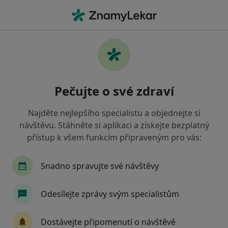
Hla
Praktický Lékař • Teplice, ústecký
Filtry
• 1
Mapa
Doporučení praktičtí lékaři s Zdravotní
Pečujte o své zdraví
pojišťovna ministerstva vnitra ČR Teplice
Jak řadíme výsledky vyhledávání?
Najděte nejlepšího specialistu a objednejte si
návštěvu. Stáhněte si aplikaci a získejte bezplatný
přístup k všem funkcím připraveným pro vás:
Snadno spravujte své návštěvy
Odesílejte zprávy svým specialistům
MUDr. Zdeněk Škola
Dostávejte připomenutí o návštěvě
Praktický lékař