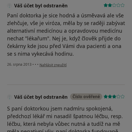
Váš účet byl odstraněn
Paní doktorka je sice hodná a úsměvavá ale vše
zlehčuje, vše je viróza, měla by se raději zabývat
alternativní medicínou a opravdovou medicínu
nechat "lékařum". Nej je, když člověk přijde do
čekárny kde jsou před Vámi dva pacienti a ona
se s nima vykecává hodinu.
podle názoru uživatele Váš účet byl odstraněn
26. srpna 2013
•
•
•
Nahlásit zneužití
Váš účet byl odstraněn
Číslo ověřené
S paní doktorkou jsem nadmíru spokojená,
předchozí lékář mi nasadil špatnou léčbu, resp.
léčbu, která nebyla vůbec nutná a tudíž na mě
měla negativní vliv, paní doktorka fundovaně