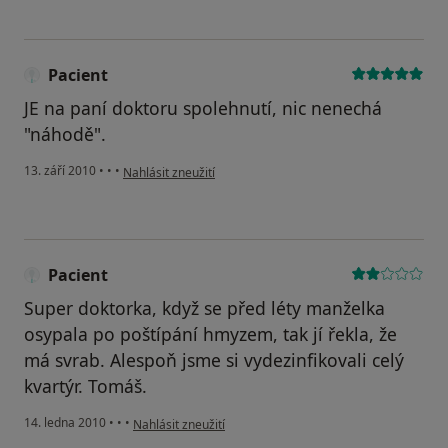
Pacient
JE na paní doktoru spolehnutí, nic nenechá
"náhodě".
podle názoru uživatele Pacient
13. září 2010
•
•
•
Nahlásit zneužití
Pacient
Super doktorka, když se před léty manželka
osypala po poštípání hmyzem, tak jí řekla, že
má svrab. Alespoň jsme si vydezinfikovali celý
kvartýr. Tomáš.
podle názoru uživatele Pacient
14. ledna 2010
•
•
•
Nahlásit zneužití