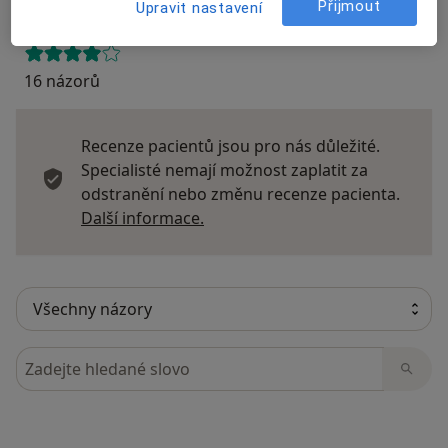
Přijmout
Upravit nastavení
16 názorů
Recenze pacientů jsou pro nás důležité.
Specialisté nemají možnost zaplatit za
odstranění nebo změnu recenze pacienta.
Další informace o názorech
Další informace.
Hledejte v názorech