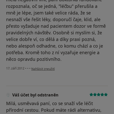
rozpoznala, oč se jedná, "léčbu" přerušila a
mně je lépe, jsem také velice ráda, že se
nesnaží vše řešit léky, doporučí čaje, klid, ale
přesto vyžaduje nad pacientem dozor ve formě
pravidelných návštěv. Osobně si myslím si, že
velice dobře ví, co dělá a díky praxi pozná,
nebo alespoň odhadne, co komu chází a co je
potřeba. Kromě toho z ní vyzařuje energie a
něco opravdu pozitivního.
podle názoru uživatele Váš účet byl odstraněn
17. září 2012
•
•
•
Nahlásit zneužití
Váš účet byl odstraněn
Milá, usměvavá paní, co se snaží vše léčit
přírodní cestou. Pokud máte rádi alternativu,