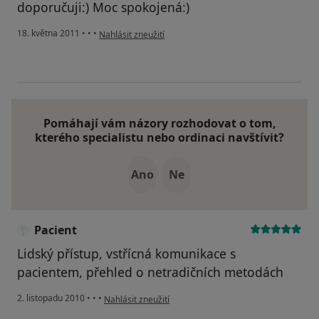
doporučuji:) Moc spokojená:)
podle názoru uživatele Váš účet byl odstraněn
18. května 2011
•
•
•
Nahlásit zneužití
Pomáhají vám názory rozhodovat o tom,
kterého specialistu nebo ordinaci navštívit?
Ano
Ne
Pacient
Lidský přístup, vstřícná komunikace s
pacientem, přehled o netradičních metodách
podle názoru uživatele Pacient
2. listopadu 2010
•
•
•
Nahlásit zneužití