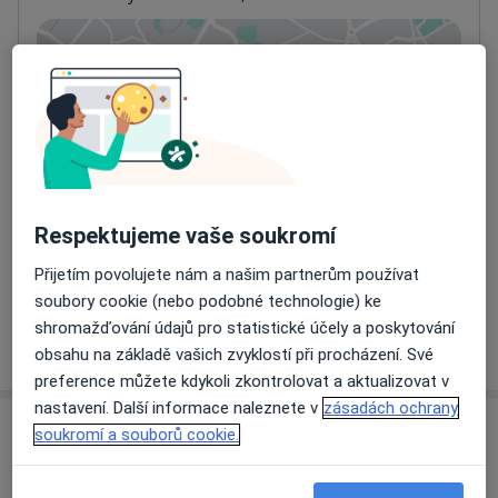
Přiblížit mapu
se otevře v nové záložce
Dostupnost
Na této adrese online kalendář není aktivní
Co mám v takové situaci udělat?
Způsoby platby (soukromé návštěvy)
Respektujeme vaše soukromí
Na teto adrese lékař přijímá pacienty na pojišťovnu
Přijetím povolujete nám a našim partnerům používat
Detaily
soubory cookie (nebo podobné technologie) ke
shromažďování údajů pro statistické účely a poskytování
Více
o adrese
obsahu na základě vašich zvyklostí při procházení. Své
preference můžete kdykoli zkontrolovat a aktualizovat v
nastavení. Další informace naleznete v
zásadách ochrany
soukromí a souborů cookie.
Názory
Přidejte svůj názor