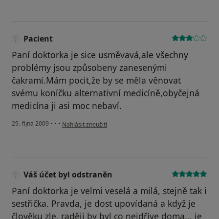
Pacient
Paní doktorka je sice usměvavá,ale všechny
problémy jsou způsobeny zanesenými
čakrami.Mám pocit,že by se měla věnovat
svému koníčku alternativní medicíně,obyčejná
medicína ji asi moc nebaví.
podle názoru uživatele Pacient
29. října 2009
•
•
•
Nahlásit zneužití
Váš účet byl odstraněn
Paní doktorka je velmi veselá a milá, stejně tak i
sestřička. Pravda, je dost upovídaná a když je
člověku zle, raději by byl co nejdříve doma... je