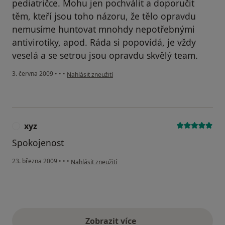
pediatričce. Mohu jen pochválit a doporučit
těm, kteří jsou toho názoru, že tělo opravdu
nemusíme huntovat mnohdy nepotřebnými
antivirotiky, apod. Ráda si popovídá, je vždy
veselá a se setrou jsou opravdu skvělý team.
podle názoru uživatele Váš účet byl odstraněn
3. června 2009
•
•
•
Nahlásit zneužití
xyz
X
Spokojenost
podle názoru uživatele xyz
23. března 2009
•
•
•
Nahlásit zneužití
Zobrazit více