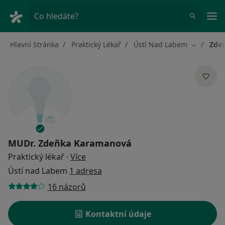
Hla
Co hledáte?
Hlavní Stránka
Praktický Lékař
Ústí Nad Labem
Zde
Změna mě
MUDr.
Zdeňka Karamanová
o specializacích
Praktický lékař
·
Více
Ústí nad Labem
1 adresa
16 názorů
Kontaktní údaje