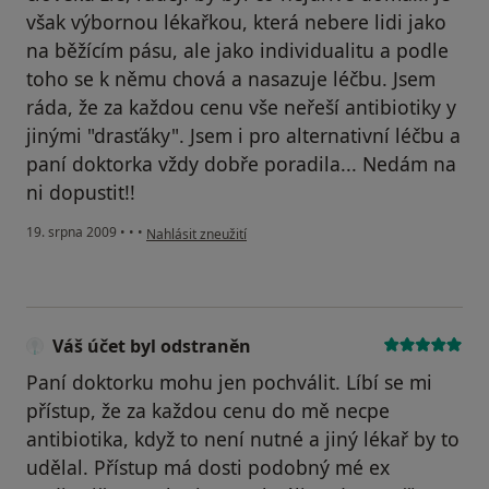
však výbornou lékařkou, která nebere lidi jako
na běžícím pásu, ale jako individualitu a podle
toho se k němu chová a nasazuje léčbu. Jsem
ráda, že za každou cenu vše neřeší antibiotiky y
jinými "drasťáky". Jsem i pro alternativní léčbu a
paní doktorka vždy dobře poradila... Nedám na
ni dopustit!!
podle názoru uživatele Váš účet byl odstraněn
19. srpna 2009
•
•
•
Nahlásit zneužití
Váš účet byl odstraněn
Paní doktorku mohu jen pochválit. Líbí se mi
přístup, že za každou cenu do mě necpe
antibiotika, když to není nutné a jiný lékař by to
udělal. Přístup má dosti podobný mé ex