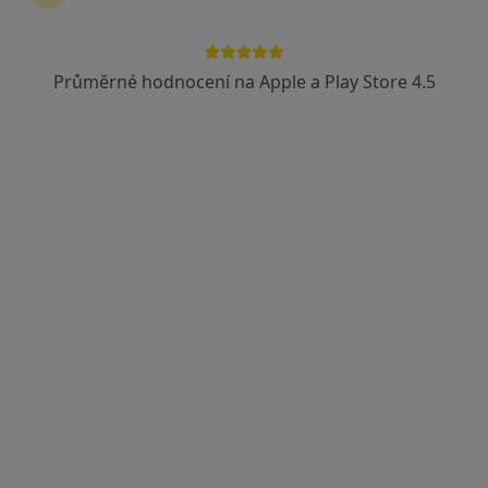
Průměrné hodnocení na Apple a Play Store 4.5
MUDr. Mikuláš Havlík
·
Více
Praktický lékař
316 názorů
Jiřího z Poděbrad 188/7, Litoměřice
•
Mapa
MUDr. Mikuláš Havlík s.r.o.
Běžný termín
600 Kč
Tento specialista nenabízí online rezervaci termínu na této adrese.
Rezervovat termín