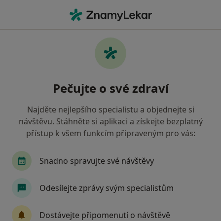
Hla
Praktický Lékař • Roudnice nad Labem, ústecký
Filtry
Mapa
Praktický lékař Roudnice nad Labem
Pečujte o své zdraví
Jak řadíme výsledky vyhledávání?
Najděte nejlepšího specialistu a objednejte si
návštěvu. Stáhněte si aplikaci a získejte bezplatný
Jakou pojišťovnu máte?
přístup k všem funkcím připraveným pro vás:
Zdravotní pojišťovna ministerstva vnitra ČR
O
Snadno spravujte své návštěvy
Odesílejte zprávy svým specialistům
Dostávejte připomenutí o návštěvě