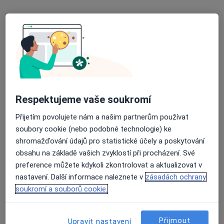
MUDr. Zdeněk Škola
Praktický lékař
Polepy 120, Litoměřice
•
Mapa
Medicus Polepy, s.r.o. - Ordinace praktického lékaře pro dospělé
Tento specialista nenabízí online rezervaci termínu na této adrese.
Rezervovat termín
Respektujeme vaše soukromí
Přijetím povolujete nám a našim partnerům používat
soubory cookie (nebo podobné technologie) ke
shromažďování údajů pro statistické účely a poskytování
obsahu na základě vašich zvyklostí při procházení. Své
preference můžete kdykoli zkontrolovat a aktualizovat v
nastavení. Další informace naleznete v
zásadách ochrany
soukromí a souborů cookie.
MUDr. Jana Bačovská
Přijmout
Upravit nastavení
Praktický lékař