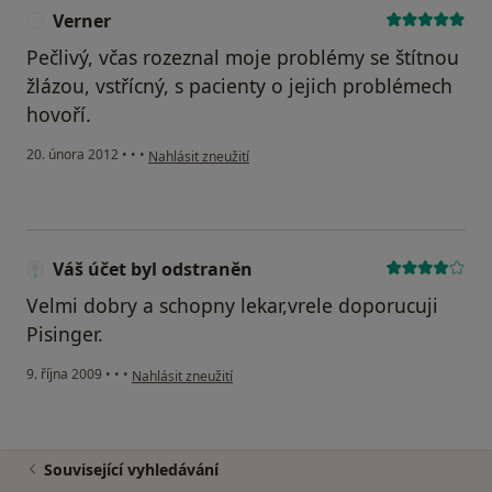
Verner
V
Pečlivý, včas rozeznal moje problémy se štítnou
žlázou, vstřícný, s pacienty o jejich problémech
hovoří.
podle názoru uživatele Verner
20. února 2012
•
•
•
Nahlásit zneužití
Váš účet byl odstraněn
Velmi dobry a schopny lekar,vrele doporucuji
Pisinger.
podle názoru uživatele Váš účet byl odstraněn
9. října 2009
•
•
•
Nahlásit zneužití
Související vyhledávání