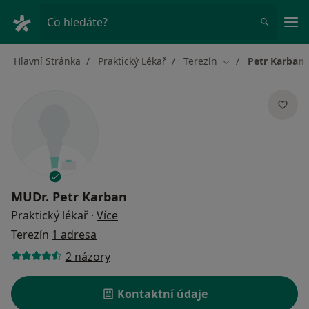
Hla
Co hledáte?
Hlavní Stránka
Praktický Lékař
Terezín
Petr Karban
Změna města
MUDr.
Petr Karban
o specializacích
Praktický lékař
·
Více
Terezín
1 adresa
2 názory
Kontaktní údaje