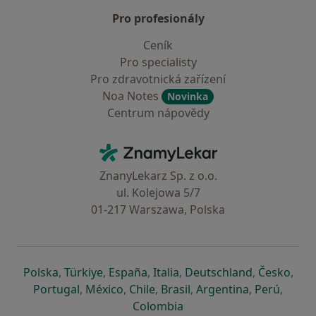
Pro profesionály
Ceník
Pro specialisty
Pro zdravotnická zařízení
Noa Notes
Novinka
Centrum nápovědy
Kontakt
ZnamyLekar - Hlavní stránka
ZnanyLekarz Sp. z o.o.
ul. Kolejowa 5/7
01-217 Warszawa, Polska
se otevře v nové záložce
se otevře v nové záložce
se otevře v nové záložce
se otevře v nové záložce
se otevře v 
se o
Polska
,
Türkiye
,
España
,
Italia
,
Deutschland
,
Česko
,
se otevře v nové záložce
se otevře v nové záložce
se otevře v nové záložce
se otevře v nové záložc
se otevře v 
se ote
Portugal
,
México
,
Chile
,
Brasil
,
Argentina
,
Perú
,
se otevře v nové záložce
Colombia