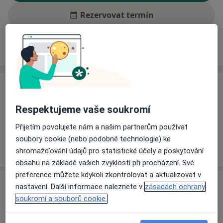
Rezervovat termín
Ceník
Adresy
Názory pacientů (2)
Ceník
Informace o službách a cenách nejsou k dispozici
Respektujeme vaše soukromí
Tento specialista ještě nepřidával žádné informace o
Přijetím povolujete nám a našim partnerům používat
svých službách.
soubory cookie (nebo podobné technologie) ke
shromažďování údajů pro statistické účely a poskytování
obsahu na základě vašich zvyklostí při procházení. Své
preference můžete kdykoli zkontrolovat a aktualizovat v
Adresa
nastavení. Další informace naleznete v
zásadách ochrany
soukromí a souborů cookie.
Ord. PLD a interní ambulance
Boženy Němcové 113,
Terezín
41155