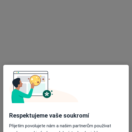
MUDr. Hana Pávková (Kundrátová)
·
Více
Praktický lékař
3 názory
T. G. Masaryka 29, Neratovice
•
Mapa
MUDr. Hana Pávková
Tento specialista nenabízí online rezervaci termínu na této adrese.
Rezervovat termín
K dispozici jsou specialisté
Tito specialisté se nacházejí mimo Neratovice,
středočeský, v oblastech blízkých vašemu
vyhledávání.
Respektujeme vaše soukromí
Přijetím povolujete nám a našim partnerům používat