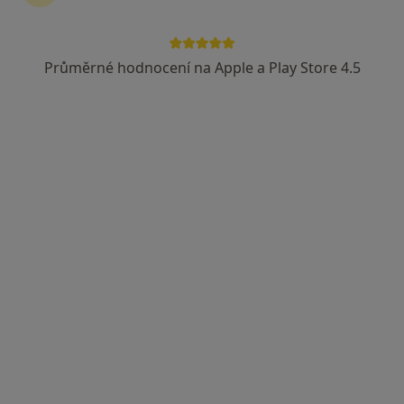
Průměrné hodnocení na Apple a Play Store 4.5
MUDr. Rodion Schwarz
·
Více
Praktický lékař, Ostatní
20 názorů
Haškova 783, Velké Přílepy
•
Mapa
Přílepská ordinace spol. s r. o.
Tento specialista nenabízí online rezervaci termínu na této adrese.
Rezervovat termín