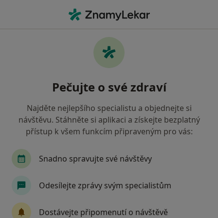
Hla
Praktický Lékař • Neratovice, středočeský
Filtry
Mapa
Praktický lékař Neratovice
Pečujte o své zdraví
Jak řadíme výsledky vyhledávání?
Najděte nejlepšího specialistu a objednejte si
návštěvu. Stáhněte si aplikaci a získejte bezplatný
Jakou pojišťovnu máte?
přístup k všem funkcím připraveným pro vás:
Zdravotní pojišťovna ministerstva vnitra ČR
O
Snadno spravujte své návštěvy
Odesílejte zprávy svým specialistům
Dostávejte připomenutí o návštěvě