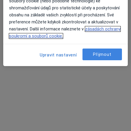
soubory cookie (nebo podobné technologie) ke
shromažďování údajů pro statistické účely a poskytování
obsahu na základě vašich zvyklostí při procházení. Své
preference můžete kdykoli zkontrolovat a aktualizovat v
nastavení. Další informace naleznete v
zásadách ochrany
MUDr. Mikuláš Havlík
soukromí a souborů cookie.
·
Více
Praktický lékař
316 názorů
Přijmout
Upravit nastavení
Jiřího z Poděbrad 188/7, Litoměřice
•
Mapa
MUDr. Mikuláš Havlík s.r.o.
Běžný termín
600 Kč
Tento specialista nenabízí online rezervaci termínu na této adrese.
Rezervovat termín
Další specialisté ve vaší oblasti