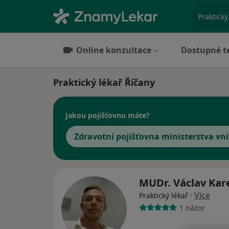
specializ
Online konzultace
Dostupné t
Praktický lékař Říčany
Jakou pojišťovnu máte?
Zdravotní pojišťovna ministerstva vni
MUDr. Václav Kar
·
Více
Praktický lékař
1 názor