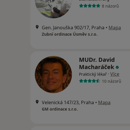
8 názorů
Gen. Janouška 902/17, Praha
•
Mapa
Zubní ordinace Úsměv s.r.o.
MUDr. David
Macharáček
·
Více
Praktický lékař
10 názorů
Velenická 147/23, Praha
•
Mapa
GM ordinace s.r.o.