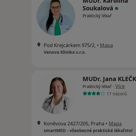
MUDr. Karolina
Soukalová
Praktický lékař
Pod Krejcárkem 975/2,
•
Mapa
Venova Klinika s.r.o.
MUDr. Jana KLE
·
Více
Praktický lékař
17 názorů
Koněvova 2427/205, Praha
•
Mapa
smartMED - všeobecné praktické lékařství