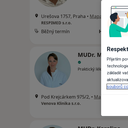
Urešova 1757, Praha
•
Mapa
RESPIMED s.r.o.
Běžný termín
Hrazeno poj
Respekt
MUDr. Martina B
Přijetím p
technologi
Praktický lékař
základě vaš
aktualizova
souborů co
Pod Krejcárkem 975/2,
•
Mapa
Venova Klinika s.r.o.