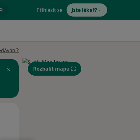
Přihlásit se
Jste lékař?
edávání?
Rozbalit mapu
Po
Út
St
10 Srpen
11 Srpen
12 Srpen
i