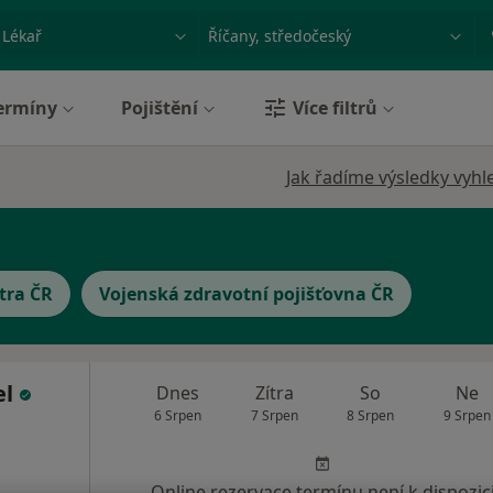
ace, nemoc nebo příjmení
Město nebo region
ermíny
Pojištění
Více filtrů
Jak řadíme výsledky vyhl
tra ČR
Vojenská zdravotní pojišťovna ČR
el
Dnes
Zítra
So
Ne
6 Srpen
7 Srpen
8 Srpen
9 Srpen
Online rezervace termínu není k dispozic