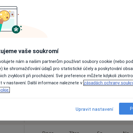
Rezervovat termín
išťovnou
ujeme vaše soukromí
ábová
Dnes
Zítra
So
Ne
ovolujete nám a našim partnerům používat soubory cookie (nebo po
6 Srpen
7 Srpen
8 Srpen
9 Srpen
e) ke shromažďování údajů pro statistické účely a poskytování obs
ich zvyklostí při procházení. Své preference můžete kdykoli zkontro
t v nastavení. Další informace naleznete v
Online rezervace termínu není k dispozic
zásadách ochrany soukr
okie.
Rezervovat termín
P
Upravit nastavení