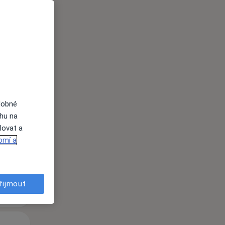
Po
Út
St
dobné
10 Srpen
11 Srpen
12 Srpen
ahu na
lovat a
i
omí a
řijmout