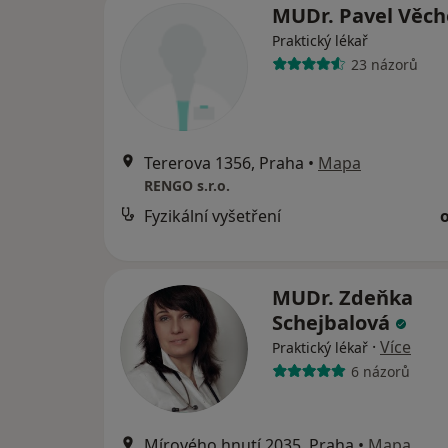
MUDr. Pavel Věc
Praktický lékař
23 názorů
Tererova 1356, Praha
•
Mapa
RENGO s.r.o.
Fyzikální vyšetření
MUDr. Zdeňka
Schejbalová
·
Více
Praktický lékař
6 názorů
Mírového hnutí 2035, Praha
•
Mapa