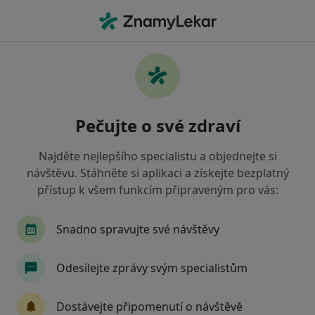
Hla
Praktický Lékař • Kolín, středočeský
Filtry
Mapa
Praktický lékař Kolín
Pečujte o své zdraví
Jak řadíme výsledky vyhledávání?
Najděte nejlepšího specialistu a objednejte si
návštěvu. Stáhněte si aplikaci a získejte bezplatný
Jakou pojišťovnu máte?
přístup k všem funkcím připraveným pro vás:
Zdravotní pojišťovna ministerstva vnitra ČR
O
Snadno spravujte své návštěvy
Odesílejte zprávy svým specialistům
Dostávejte připomenutí o návštěvě