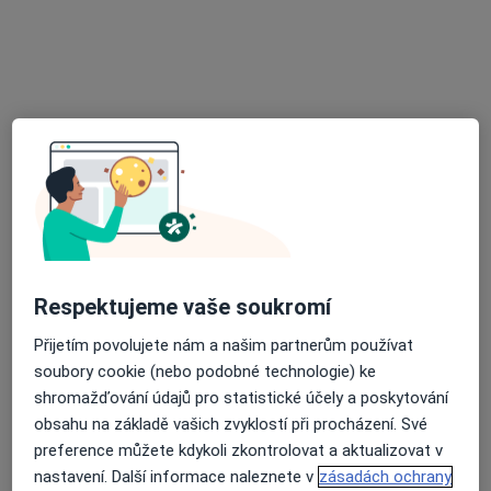
MUDr. Jana Krejčová
Praktický lékař
38 názorů
Vítězná 1, Kutná Hora
•
Mapa
Praktické lékařství, s.r.o.
Tento specialista nenabízí online rezervaci termínu na této adrese.
Rezervovat termín
Respektujeme vaše soukromí
Přijetím povolujete nám a našim partnerům používat
soubory cookie (nebo podobné technologie) ke
shromažďování údajů pro statistické účely a poskytování
obsahu na základě vašich zvyklostí při procházení. Své
preference můžete kdykoli zkontrolovat a aktualizovat v
MUDr. Aleš Zlámal
nastavení. Další informace naleznete v
zásadách ochrany
Praktický lékař