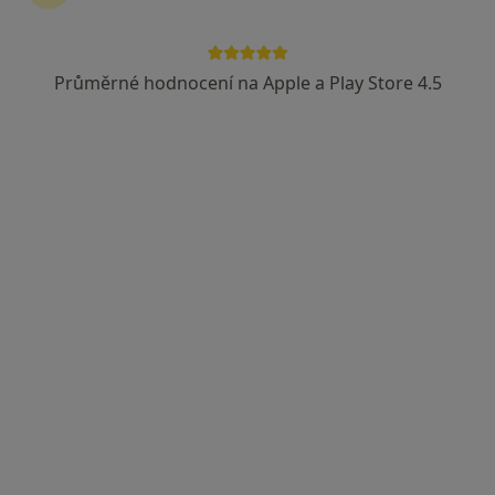
Průměrné hodnocení na Apple a Play Store 4.5
MUDr. František Vosáhlo
·
Více
Praktický lékař
6 názorů
Palackého 14, Žiželice
•
Mapa
Samostatná ordinace PL pro dospělé
Tento specialista nenabízí online rezervaci termínu na této adrese.
Rezervovat termín