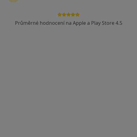
Průměrné hodnocení na Apple a Play Store 4.5
MUDr. Martin Moskalyk
·
Více
Praktický lékař
3 názory
Husova 128/2, Čáslav
•
Mapa
Všeobecné praktické lékařství Čáslav s.r.o.
Tento specialista nenabízí online rezervaci termínu na této adrese.
Rezervovat termín