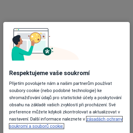
MUDr. Josef Volenec
Praktický lékař
7 názorů
Jasmínova 239, Vrdy-Dolní Bučice, Kutná Hora
•
Mapa
Ordinace PL pro dospělé
Tento specialista nenabízí online rezervaci termínu na této adrese.
Rezervovat termín
Respektujeme vaše soukromí
Přijetím povolujete nám a našim partnerům používat
soubory cookie (nebo podobné technologie) ke
shromažďování údajů pro statistické účely a poskytování
obsahu na základě vašich zvyklostí při procházení. Své
preference můžete kdykoli zkontrolovat a aktualizovat v
nastavení. Další informace naleznete v
zásadách ochrany
MUDr. Eva Šeráková
soukromí a souborů cookie.
Praktický lékař