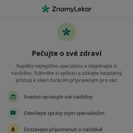
Hla
Praktický Lékař • Čáslav, středočeský
Filtry
Mapa
Praktický lékař Čáslav
Pečujte o své zdraví
Jak řadíme výsledky vyhledávání?
Najděte nejlepšího specialistu a objednejte si
návštěvu. Stáhněte si aplikaci a získejte bezplatný
Jakou pojišťovnu máte?
přístup k všem funkcím připraveným pro vás:
Zdravotní pojišťovna ministerstva vnitra ČR
O
Snadno spravujte své návštěvy
Odesílejte zprávy svým specialistům
Dostávejte připomenutí o návštěvě