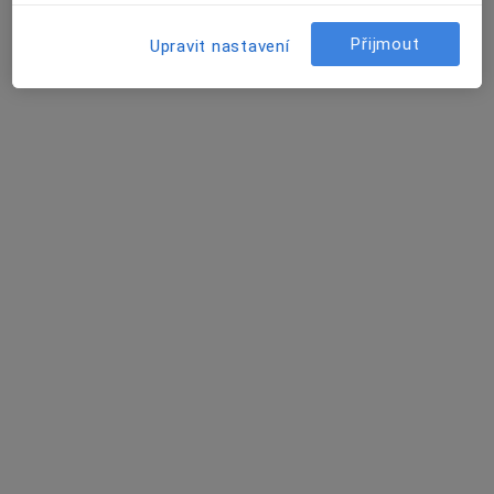
3 názory
Přijmout
Upravit nastavení
Ovčárecká, Kolín
•
Mapa
Samostatná ordinace PL pro dospělé
Tento specialista nenabízí online rezervaci termínu na této adrese.
Rezervovat termín
MUDr. Jiří Machů
Praktický lékař
3 názory