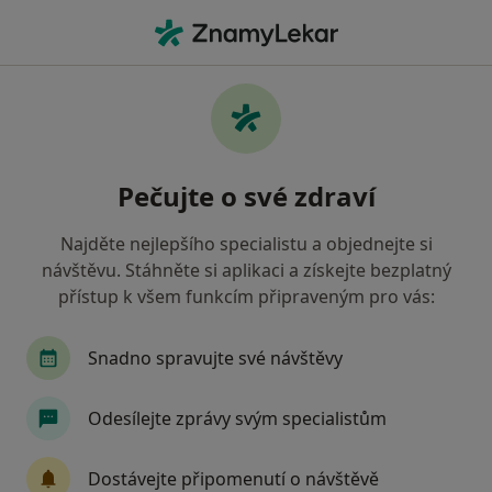
Hla
Praktický Lékař • Skuteč, pardubický
Filtry
Mapa
Praktický lékař Skuteč
Pečujte o své zdraví
Jak řadíme výsledky vyhledávání?
Najděte nejlepšího specialistu a objednejte si
návštěvu. Stáhněte si aplikaci a získejte bezplatný
Jakou pojišťovnu máte?
přístup k všem funkcím připraveným pro vás:
Všeobecná zdravotní pojišťovna
Zdravotní poj
Snadno spravujte své návštěvy
Odesílejte zprávy svým specialistům
Dostávejte připomenutí o návštěvě