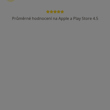
Průměrné hodnocení na Apple a Play Store 4.5
MUDr. Jakub Seidl
·
Více
Praktický lékař
10 názorů
Boženy Němcové 349, Skuteč
•
Mapa
Poliklinika Skuteč
Tento specialista nenabízí online rezervaci termínu na této adrese.
Rezervovat termín