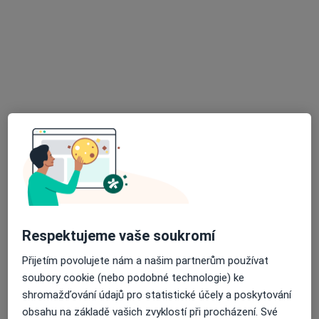
MUDr. Milena Mejzlíková
Praktický lékař
21 názorů
č.d. 333, Hlinsko
•
Mapa
Sam. ordinace PL pro dospělé
Tento specialista nenabízí online rezervaci termínu na této adrese.
Rezervovat termín
Respektujeme vaše soukromí
Přijetím povolujete nám a našim partnerům používat
soubory cookie (nebo podobné technologie) ke
MUDr. Kateřina Kulhánková
shromažďování údajů pro statistické účely a poskytování
obsahu na základě vašich zvyklostí při procházení. Své
Praktický lékař