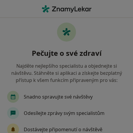
Hla
Praktický Lékař • Choceň, pardubický
Filtry
Mapa
Praktický lékař Choceň
Pečujte o své zdraví
Jak řadíme výsledky vyhledávání?
Najděte nejlepšího specialistu a objednejte si
návštěvu. Stáhněte si aplikaci a získejte bezplatný
Jakou pojišťovnu máte?
přístup k všem funkcím připraveným pro vás:
Vojenská zdravotní pojišťovna ČR
Snadno spravujte své návštěvy
Odesílejte zprávy svým specialistům
Dostávejte připomenutí o návštěvě