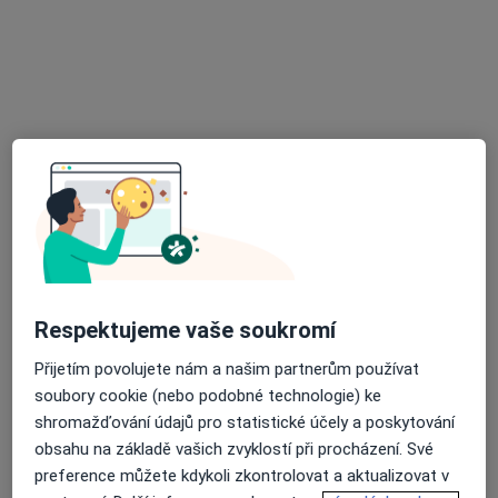
MUDr. Zdeňka Stehlíková
Praktický lékař
23 názorů
Smetanova 1390, Ústí nad Orlicí
•
Mapa
Ordinace prakt. lékaře pro dospělé
Tento specialista nenabízí online rezervaci termínu na této adrese.
Rezervovat termín
Respektujeme vaše soukromí
Přijetím povolujete nám a našim partnerům používat
soubory cookie (nebo podobné technologie) ke
shromažďování údajů pro statistické účely a poskytování
obsahu na základě vašich zvyklostí při procházení. Své
MUDr. Miroslav Blanař
preference můžete kdykoli zkontrolovat a aktualizovat v
Praktický lékař