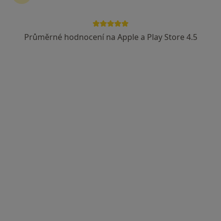
Průměrné hodnocení na Apple a Play Store 4.5
MUDr. Leoš Voborník
Praktický lékař
26 názorů
Turkova /Geriatrické centrum/ 785, Týniště nad Orlicí
•
Mapa
Praktický lékař pro dospělé
Tento specialista nenabízí online rezervaci termínu na této adrese.
Rezervovat termín