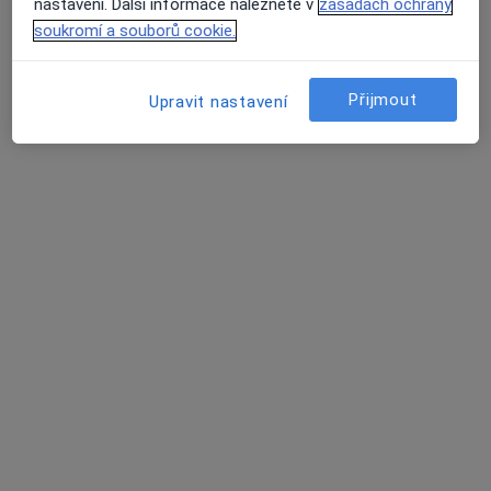
nastavení. Další informace naleznete v
zásadách ochrany
62 názorů
soukromí a souborů cookie.
Lochmanova 904, Ústí nad Orlicí
•
Mapa
Ordinace prakt. lékaře pro dospělé
Přijmout
Upravit nastavení
Tento specialista nenabízí online rezervaci termínu na této adrese.
Rezervovat termín
MUDr. Jan Škarda
Praktický lékař
16 názorů