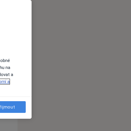
Út
St
Čt
n
11 Srpen
12 Srpen
13 Srpen
i
dobné
ahu na
lovat a
omí a
řijmout
Út
St
Čt
n
11 Srpen
12 Srpen
13 Srpen