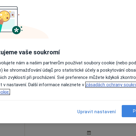
rský
Dnes
Zítra
Ne
Po
7 Srpen
8 Srpen
9 Srpen
10 Srpe
ujeme vaše soukromí
Online rezervace termínu není k dispozic
ovolujete nám a našim partnerům používat soubory cookie (nebo po
e) ke shromažďování údajů pro statistické účely a poskytování obs
Rezervovat termín
ich zvyklostí při procházení. Své preference můžete kdykoli zkontro
t v nastavení. Další informace naleznete v
zásadách ochrany soukr
okie.
P
Upravit nastavení
jda
Dnes
Zítra
Ne
Po
7 Srpen
8 Srpen
9 Srpen
10 Srpe