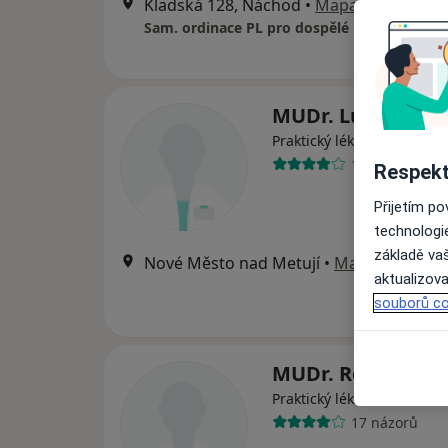
Kladská 128, Náchod
•
Mapa
Sam. ordinace PL pro dospělé
MUDr. Lukáš Javo
Praktický lékař
10 názorů
Respekt
Přijetím p
technologi
základě vaš
Nové Město nad Metují
•
Mapa
aktualizova
souborů co
MUDr. Robert Be
·
Více
Praktický lékař
17 názorů