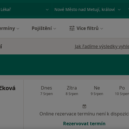
ace, nemoc nebo příjmení
Město nebo region
ermíny
Pojištění
Více filtrů
í
Jak řadíme výsledky vyhl
áčková
Dnes
Zítra
Ne
Po
7 Srpen
8 Srpen
9 Srpen
10 Srpe
Online rezervace termínu není k dispozic
Rezervovat termín