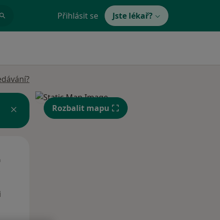
Přihlásit se
Jste lékař?
edávání?
Rozbalit mapu
Út
St
Čt
n
11 Srpen
12 Srpen
13 Srpen
i