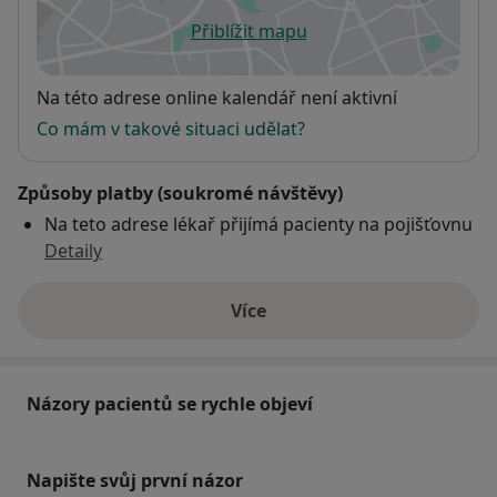
Přiblížit mapu
se otevře v nové záložce
Dostupnost
Na této adrese online kalendář není aktivní
Co mám v takové situaci udělat?
Způsoby platby (soukromé návštěvy)
Na teto adrese lékař přijímá pacienty na pojišťovnu
Detaily
Více
o adrese
Názory pacientů se rychle objeví
Napište svůj první názor