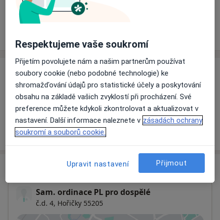
Rezervovat termín
Ceník
Adresy
Názory pacientů
Respektujeme vaše soukromí
Přijetím povolujete nám a našim partnerům používat
soubory cookie (nebo podobné technologie) ke
Ceník
shromažďování údajů pro statistické účely a poskytování
Informace o službách a cenách nejsou k dispozici
obsahu na základě vašich zvyklostí při procházení. Své
Tento specialista ještě nepřidával žádné informace o
preference můžete kdykoli zkontrolovat a aktualizovat v
svých službách.
nastavení. Další informace naleznete v
zásadách ochrany
soukromí a souborů cookie.
Přijmout
Upravit nastavení
Adresa
Sam. ordinace PL pro dospělé
č.d. 4,
Hořičky 55205