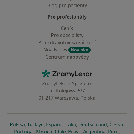
Blog pro pacienty
Pro profesionály
Ceník
Pro specialisty
Pro zdravotnická zařízení
Noa Notes
Novinka
Centrum nápovědy
Kontakt
ZnamyLekar - Hlavní stránka
ZnanyLekarz Sp. z o.o.
ul. Kolejowa 5/7
01-217 Warszawa, Polska
se otevře v nové záložce
se otevře v nové záložce
se otevře v nové záložce
se otevře v nové záložce
se otevře v 
se o
Polska
,
Türkiye
,
España
,
Italia
,
Deutschland
,
Česko
,
se otevře v nové záložce
se otevře v nové záložce
se otevře v nové záložce
se otevře v nové záložc
se otevře v 
se ote
Portugal
,
México
,
Chile
,
Brasil
,
Argentina
,
Perú
,