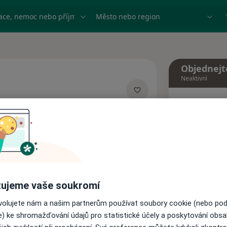
ace, nemoc nebo příjmení
Město nebo region
Objednejt
Neaktivní
Dnes
izacích
8 Srpen
Tento 
Rezervovat termín
ujeme vaše soukromí
Názory pacientů
ovolujete nám a našim partnerům používat soubory cookie (nebo po
e) ke shromažďování údajů pro statistické účely a poskytování obs