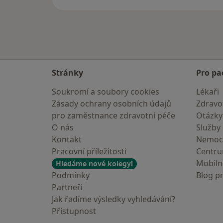
Stránky
Pro pa
Soukromí a soubory cookies
Lékaři
Zásady ochrany osobních údajů
Zdravot
pro zaměstnance zdravotní péče
Otázky
O nás
Služby
Kontakt
Nemoc
Pracovní příležitosti
Centr
Mobilní
Hledáme nové kolegy!
Podmínky
Blog p
Partneři
Jak řadíme výsledky vyhledávání?
Přístupnost