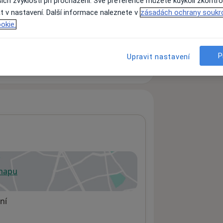
ich zvyklostí při procházení. Své preference můžete kdykoli zkontro
t v nastavení. Další informace naleznete v
zásadách ochrany soukr
okie.
ách nejsou k dispozici
ádné informace o svých službách.
P
Upravit nastavení
 mapu
 otevře v nové záložce
ní