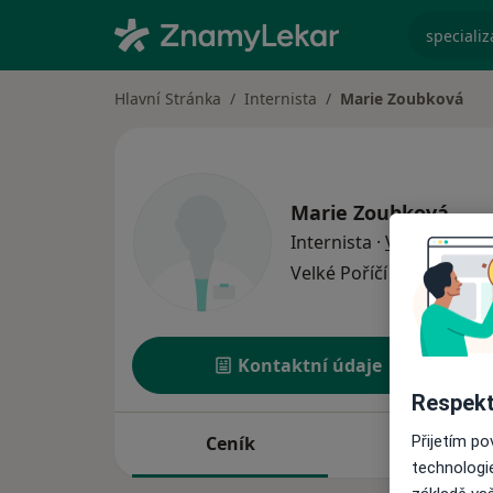
specializ
Hlavní Stránka
Internista
Marie Zoubková
Marie Zoubková
o special
Internista
·
Více
Velké Poříčí
1 adresa
Kontaktní údaje
Respekt
Ceník
Adresy
Přijetím p
technologi