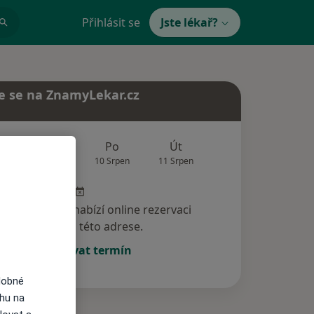
Přihlásit se
Jste lékař?
e se na ZnamyLekar.cz
Zítra
Po
Út
St
Čt
9 Srpen
10 Srpen
11 Srpen
12 Srpen
13 Srp
specialista nenabízí online rezervaci
termínu na této adrese.
Rezervovat termín
dobné
ahu na