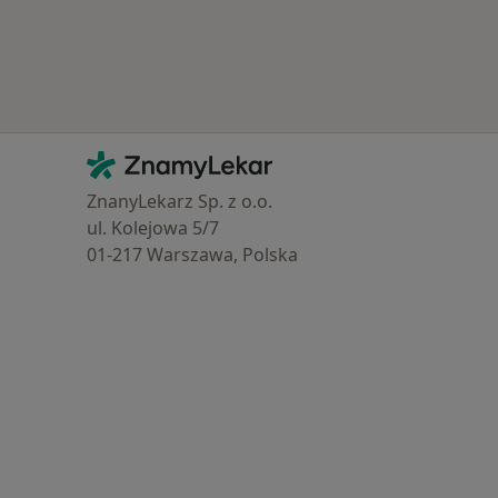
Kontakt
ZnamyLekar - Hlavní stránka
ZnanyLekarz Sp. z o.o.
ul. Kolejowa 5/7
01-217 Warszawa, Polska