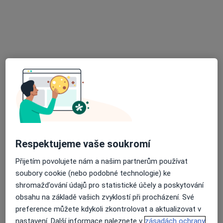
MUDr. Erika Suchánková
Praktický lékař
8 názorů
54242 Pilníkov, Ke Hřišti 100, Trutnov
•
Mapa
Sam. ordinace PL pro dospělé
Tento specialista nenabízí online rezervaci termínu na této adrese.
Rezervovat termín
Respektujeme vaše soukromí
Přijetím povolujete nám a našim partnerům používat
soubory cookie (nebo podobné technologie) ke
shromažďování údajů pro statistické účely a poskytování
obsahu na základě vašich zvyklostí při procházení. Své
MUDr. Vlasta Matoušová
preference můžete kdykoli zkontrolovat a aktualizovat v
Praktický lékař
nastavení. Další informace naleznete v
zásadách ochrany