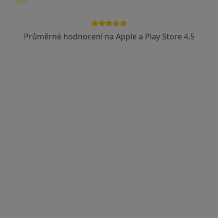
Průměrné hodnocení na Apple a Play Store 4.5
MUDr. Juraj Rákay
Praktický lékař, Fyzioterapeut
13 názorů
Preslova 449, Dvůr Králové nad Labem
•
Mapa
Sam. ord. lékaře spec. - rehabilitace
Tento specialista nenabízí online rezervaci termínu na této adrese.
Rezervovat termín