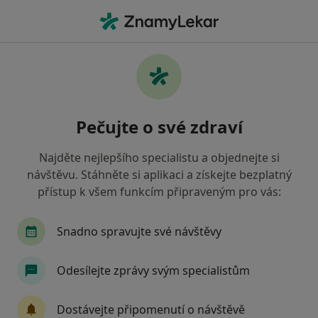
Hla
Praktický Lékař • Trutnov, královéhradecký
Filtry
Mapa
Praktický lékař Trutnov
Pečujte o své zdraví
Jak řadíme výsledky vyhledávání?
Najděte nejlepšího specialistu a objednejte si
návštěvu. Stáhněte si aplikaci a získejte bezplatný
Jakou pojišťovnu máte?
přístup k všem funkcím připraveným pro vás:
Všeobecná zdravotní pojišťovna
Zdravotní poj
Snadno spravujte své návštěvy
Odesílejte zprávy svým specialistům
Dostávejte připomenutí o návštěvě