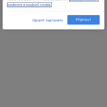
11 názorů
soukromí a souborů cookie.
Heydukova, Dvůr Králové nad Labem
•
Mapa
Sam. ordinace PL pro dospělé
Přijmout
Upravit nastavení
Tento specialista nenabízí online rezervaci termínu na této adrese.
Rezervovat termín
MUDr. Tomáš Vejrych
Praktický lékař
7 názorů