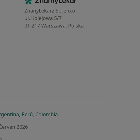
Kontakt
ZnanyLekarz Sp. z o.o.
ul. Kolejowa 5/7
01-217 Warszawa, Polska
e
é záložce
 v nové záložce
otevře v nové záložce
se otevře v nové záložce
se otevře v nové záložce
se otevře v nové záložce
rgentina
,
Perú
,
Colombia
 Červen 2026
e