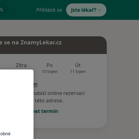
Přihlásit se
Jste lékař?
e se na ZnamyLekar.cz
Zítra
Po
Út
St
Čt
9 Srpen
10 Srpen
11 Srpen
12 Srpen
13 Srp
specialista nenabízí online rezervaci
termínu na této adrese.
Rezervovat termín
dobné