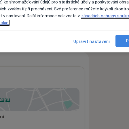
e) ke shromažďování údajů pro statistické účely a poskytování obs
ich zvyklostí při procházení. Své preference můžete kdykoli zkontro
t v nastavení. Další informace naleznete v
zásadách ochrany soukr
ách nejsou k dispozici
okie.
ádné informace o svých službách.
P
Upravit nastavení
 mapu
 otevře v nové záložce
ní