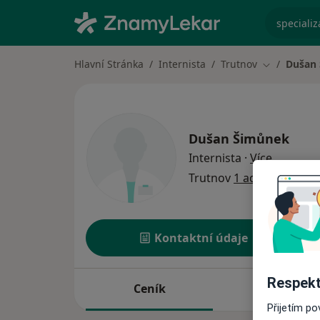
specializ
Hlavní Stránka
Internista
Trutnov
Dušan
Změna měs
Dušan Šimůnek
o special
Internista
·
Více
Trutnov
1 adresa
Kontaktní údaje
Respekt
Ceník
Adresy
Přijetím p