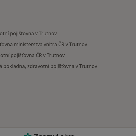
otní pojišťovna v Trutnov
šťovna ministerstva vnitra ČR v Trutnov
votní pojišťovna ČR v Trutnov
ká pokladna, zdravotní pojišťovna v Trutnov
ZnamyLekar - Hlavní stránka