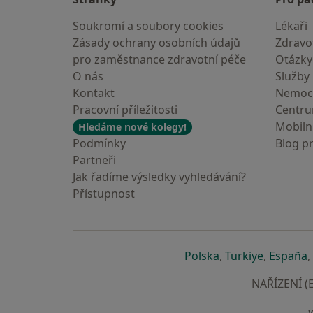
Soukromí a soubory cookies
Lékaři
Zásady ochrany osobních údajů
Zdravot
pro zaměstnance zdravotní péče
Otázky
O nás
Služby
Kontakt
Nemoc
Pracovní příležitosti
Centr
Mobilní
Hledáme nové kolegy!
Podmínky
Blog p
Partneři
Jak řadíme výsledky vyhledávání?
Přístupnost
se otevře v nové 
se otevře
s
Polska
,
Türkiye
,
España
,
NAŘÍZENÍ (E