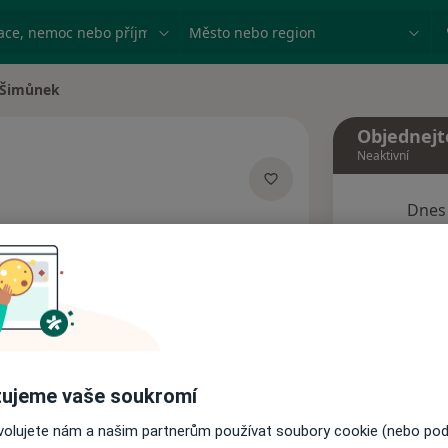
ace, nemoc nebo příjmení
Město nebo region
 Šimůnek
ta
Objednejt
Neaktivní
Dnes
izacích
8 Srpen
Tento 
Rezervovat termín
ujeme vaše soukromí
Názory pacientů
ovolujete nám a našim partnerům používat soubory cookie (nebo po