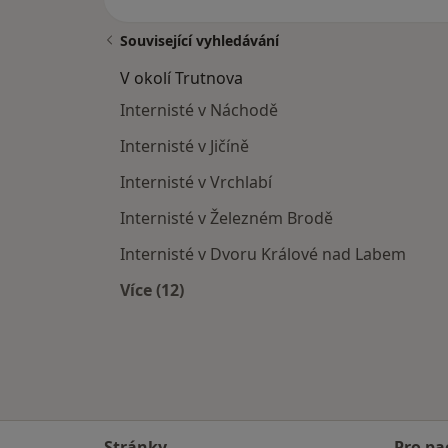
Související vyhledávání
V okolí Trutnova
Internisté v Náchodě
Internisté v Jičíně
Internisté v Vrchlabí
Internisté v Železném Brodě
Internisté v Dvoru Králové nad Labem
Více (12)
Více v kategorii: V okolí Trutnova
Stránky
Pro pa