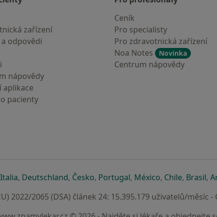
Ceník
nická zařízení
Pro specialisty
 a odpovědi
Pro zdravotnická zařízení
Noa Notes
Novinka
i
Centrum nápovědy
um nápovědy
 aplikace
ro pacienty
záložce
 v nové záložce
e otevře v nové záložce
se otevře v nové záložce
se otevře v nové záložce
se otevře v nové záložce
se otevře v nové záložc
se otevře v nov
se otevře
se 
Italia
,
Deutschland
,
Česko
,
Portugal
,
México
,
Chile
,
Brasil
,
A
U) 2022/2065 (DSA) článek 24: 15.395.179 uživatelů/měsíc -
www.znamylekar.cz © 2026 - Najděte si lékaře a objednejte s