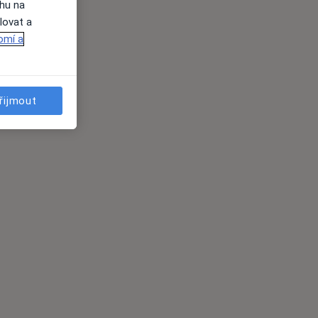
ahu na
lovat a
omí a
řijmout