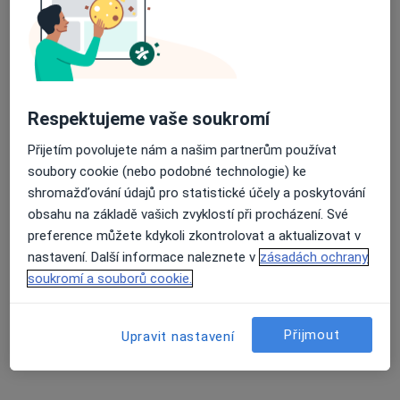
Internista, Kardiolog
1 názor
Prezidenta Beneše 343, Městec Králové
•
Mapa
Vnitřní lékařství a kardiologie
Tento specialista nenabízí online rezervaci termínu na této adrese.
Respektujeme vaše soukromí
Rezervovat termín
Přijetím povolujete nám a našim partnerům používat
soubory cookie (nebo podobné technologie) ke
shromažďování údajů pro statistické účely a poskytování
obsahu na základě vašich zvyklostí při procházení. Své
preference můžete kdykoli zkontrolovat a aktualizovat v
nastavení. Další informace naleznete v
zásadách ochrany
soukromí a souborů cookie.
Přijmout
Upravit nastavení
MUDr. Miroslav Starosta
Internista
5 názorů