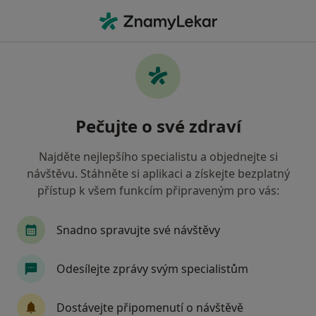
Hla
Internista • Nový Bydžov, královéhradecký
Filtry
Mapa
Internista Nový Bydžov
Pečujte o své zdraví
Jak řadíme výsledky vyhledávání?
Najděte nejlepšího specialistu a objednejte si
návštěvu. Stáhněte si aplikaci a získejte bezplatný
Jakou pojišťovnu máte?
přístup k všem funkcím připraveným pro vás:
Oborová zdravotní pojišťovna
Snadno spravujte své návštěvy
Odesílejte zprávy svým specialistům
Dostávejte připomenutí o návštěvě