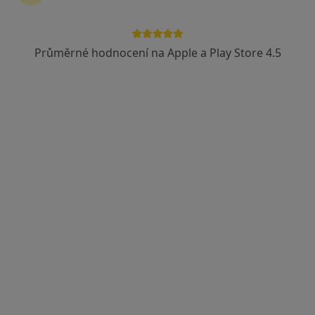
Průměrné hodnocení na Apple a Play Store 4.5
MUDr. Renata Petrová
Internista
4 názory
Ordinace, Městec Králové
•
Mapa
ordinace
Tento specialista nenabízí online rezervaci termínu na této adrese.
Rezervovat termín