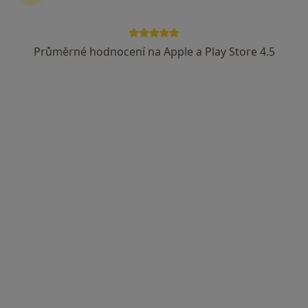
Průměrné hodnocení na Apple a Play Store 4.5
MUDr. Věra Abrahámová
Internista, Gastroenterolog
4 názory
Jiráskova 252, Poděbrady
•
Mapa
Soukromá gastroenterologie
Tento specialista nenabízí online rezervaci termínu na této adrese.
Rezervovat termín