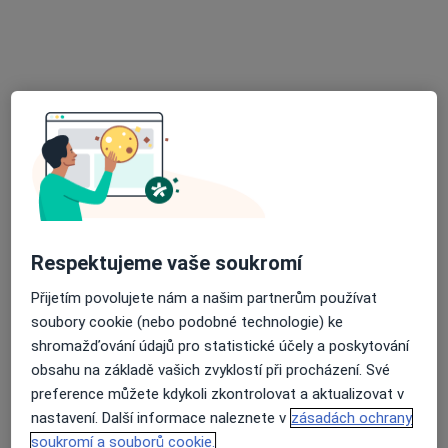
Radka Jandejsková
Internista, Gynekolog
47 názorů
Škodova 227, Kolín
•
Mapa
Gynekologická ambulance
Tento specialista nenabízí online rezervaci termínu na této adrese.
Rezervovat termín
Respektujeme vaše soukromí
Přijetím povolujete nám a našim partnerům používat
soubory cookie (nebo podobné technologie) ke
shromažďování údajů pro statistické účely a poskytování
obsahu na základě vašich zvyklostí při procházení. Své
preference můžete kdykoli zkontrolovat a aktualizovat v
MUDr. Václav Hulínský
nastavení. Další informace naleznete v
zásadách ochrany
Internista, Chirurg
soukromí a souborů cookie.