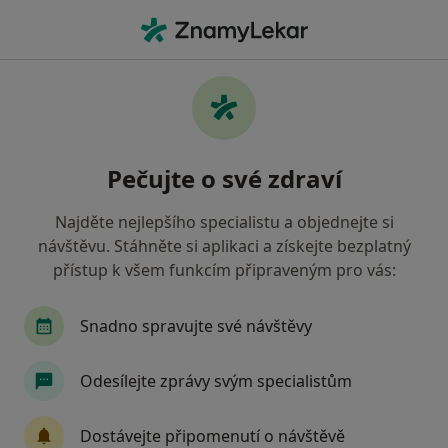
Hla
Internista • Poděbrady, středočeský
Filtry
Mapa
Internista Poděbrady
Pečujte o své zdraví
Jak řadíme výsledky vyhledávání?
Najděte nejlepšího specialistu a objednejte si
návštěvu. Stáhněte si aplikaci a získejte bezplatný
Jakou pojišťovnu máte?
přístup k všem funkcím připraveným pro vás:
Zdravotní pojišťovna ministerstva vnitra ČR
Z
Snadno spravujte své návštěvy
Odesílejte zprávy svým specialistům
Dostávejte připomenutí o návštěvě