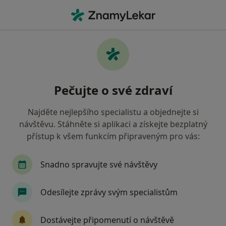
Hla
Internista • Čáslav, středočeský
Filtry
Mapa
Internista Čáslav
Pečujte o své zdraví
Jak řadíme výsledky vyhledávání?
Najděte nejlepšího specialistu a objednejte si
návštěvu. Stáhněte si aplikaci a získejte bezplatný
Jakou pojišťovnu máte?
přístup k všem funkcím připraveným pro vás:
Zdravotní pojišťovna ministerstva vnitra ČR
O
Snadno spravujte své návštěvy
Odesílejte zprávy svým specialistům
Dostávejte připomenutí o návštěvě