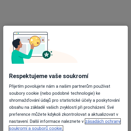
MUDr. Dana Gazdová
Internista, Praktický lékař
24 názorů
Jeníkovská 348, Čáslav
•
Mapa
Ordinace PL pro dospělé
Tento specialista nenabízí online rezervaci termínu na této adrese.
Rezervovat termín
Respektujeme vaše soukromí
Přijetím povolujete nám a našim partnerům používat
soubory cookie (nebo podobné technologie) ke
shromažďování údajů pro statistické účely a poskytování
obsahu na základě vašich zvyklostí při procházení. Své
preference můžete kdykoli zkontrolovat a aktualizovat v
MUDr. Jaroslav Brandejs
nastavení. Další informace naleznete v
zásadách ochrany
soukromí a souborů cookie.
Internista, Praktický lékař