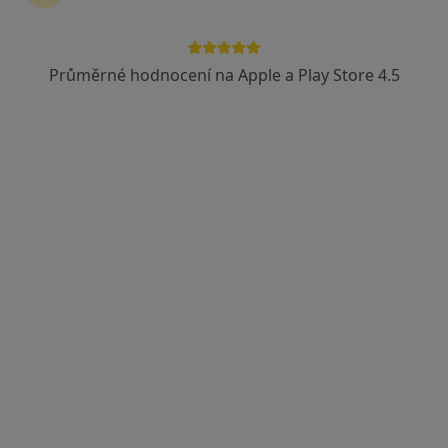
Průměrné hodnocení na Apple a Play Store 4.5
Radka Jandejsková
Internista, Gynekolog
47 názorů
Škodova 227, Kolín
•
Mapa
Gynekologická ambulance
Tento specialista nenabízí online rezervaci termínu na této adrese.
Rezervovat termín