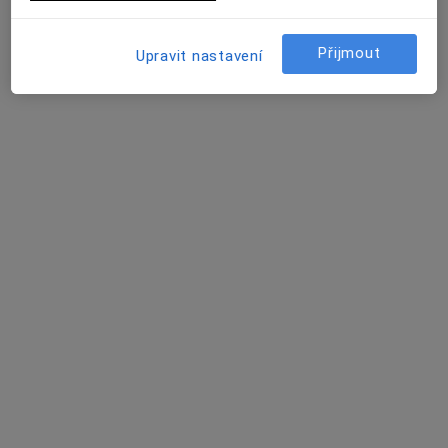
13 názorů
Husova 128/2, Čáslav
•
Mapa
Přijmout
Upravit nastavení
Poliklinika Čáslav
Tento specialista nenabízí online rezervaci termínu na této adrese.
Rezervovat termín
MVDr. Ivona Musialková
Internista, Veterinář
5 názorů