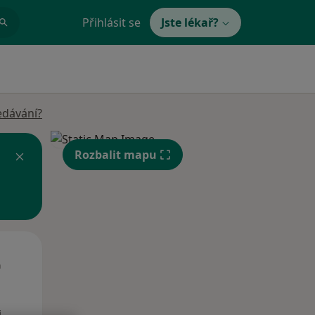
Přihlásit se
Jste lékař?
edávání?
Rozbalit mapu
Út
St
Čt
n
11 Srpen
12 Srpen
13 Srpen
i