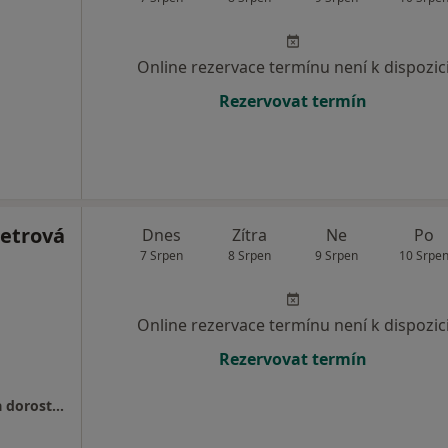
Online rezervace termínu není k dispozic
Rezervovat termín
Petrová
Dnes
Zítra
Ne
Po
7 Srpen
8 Srpen
9 Srpen
10 Srpe
Online rezervace termínu není k dispozic
Rezervovat termín
MEDITR s.r.o. - Ambulantní NZZ pro vnitřní a dorostové lékařství - od 01.10.2017