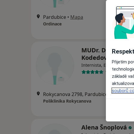
Pardubice
•
Mapa
Ordinace
MUDr. Dagmar
Respekt
Kodedová
Přijetím p
Internista, Endokrinolog
technologi
18 názorů
základě vaš
aktualizova
souborů co
Rokycanova 2798, Pardubice
•
Mapa
Poliklinika Rokycanova
Alena Šnoplová