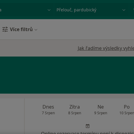
ace, nemoc nebo příjmení
Město nebo region
Více filtrů
Jak řadíme výsledky vyhl
Dnes
Zítra
Ne
Po
7 Srpen
8 Srpen
9 Srpen
10 Srpe
Online rezervace termínu není k dispozic