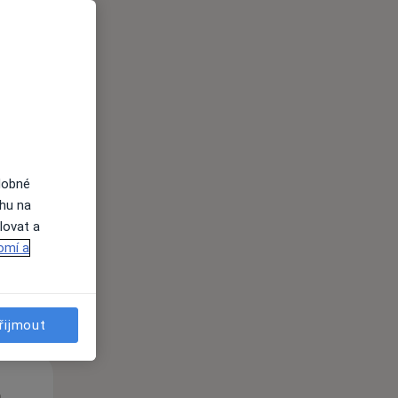
Út
St
Čt
n
11 Srpen
12 Srpen
13 Srpen
dobné
ahu na
lovat a
i
omí a
řijmout
Út
St
Čt
n
11 Srpen
12 Srpen
13 Srpen