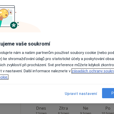
Rezervovat termín
Dnes
Zítra
Ne
Po
ujeme vaše soukromí
7 Srpen
8 Srpen
9 Srpen
10 Srpe
ovolujete nám a našim partnerům používat soubory cookie (nebo po
e) ke shromažďování údajů pro statistické účely a poskytování obs
ich zvyklostí při procházení. Své preference můžete kdykoli zkontro
Online rezervace termínu není k dispozic
t v nastavení. Další informace naleznete v
zásadách ochrany soukr
Rezervovat termín
okie.
P
Upravit nastavení
Dnes
Zítra
Ne
Po
7 Srpen
8 Srpen
9 Srpen
10 Srpe