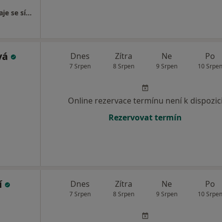
Krajská hygienická stanice Pardubického kraje se sídlem v Pardubicích,
vá
Dnes
Zítra
Ne
Po
7 Srpen
8 Srpen
9 Srpen
10 Srpe
Online rezervace termínu není k dispozic
Rezervovat termín
í
Dnes
Zítra
Ne
Po
7 Srpen
8 Srpen
9 Srpen
10 Srpe