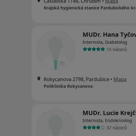
Cáslavská 1146, Chrudim
•
Mapa
MUDr. Hana Tyčo
Internista, Diabetolog
15 názorů
Rokycanova 2798, Pardubice
•
Mapa
Poliklinika Rokycanova
MUDr. Lucie Krejč
Internista, Endokrinolog
37 názorů