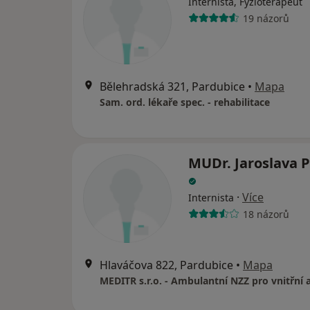
Internista, Fyzioterapeut
19 názorů
Bělehradská 321, Pardubice
•
Mapa
Sam. ord. lékaře spec. - rehabilitace
MUDr. Jaroslava 
·
Více
Internista
18 názorů
Hlaváčova 822, Pardubice
•
Mapa