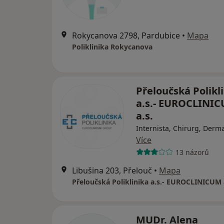
Rokycanova 2798, Pardubice
•
Mapa
Poliklinika Rokycanova
Přeloučská Polikl
a.s.- EUROCLINI
a.s.
Internista, Chirurg, Derm
Více
13 názorů
Libušina 203, Přelouč
•
Mapa
Přeloučská Poliklinika a.s.- EUROCLINICUM 
MUDr. Alena