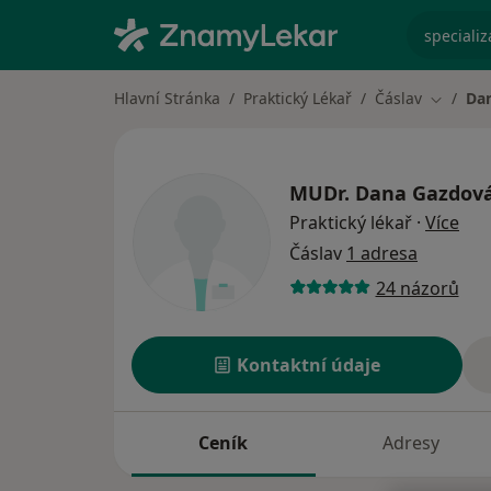
specializ
Hlavní Stránka
Praktický Lékař
Čáslav
Da
Změna 
MUDr.
Dana Gazdov
o sp
Praktický lékař
·
Více
Čáslav
1 adresa
24 názorů
Kontaktní údaje
Ceník
Adresy