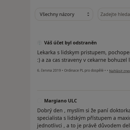
Hledejte v ná
Váš účet byl odstraněn
Lekarka s lidskym pristupem, pochope
:) a za cas straveny v cekarne bohuzel
podle názoru
6. června 2019
•
Ordinace PL pro dospělé
•
•
Nahlásit zneu
Margiano ULC
M
Dobrý den , myslím si že paní doktor
specialista s lidským přístupem a maxi
jednotlivci , a to je právě důvodem del