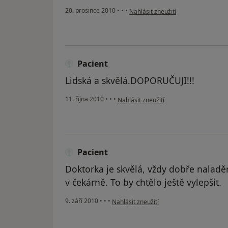
podle názoru uživatele Pacient
20. prosince 2010
•
•
•
Nahlásit zneužití
Pacient
Lidská a skvělá.DOPORUČUJI!!!
podle názoru uživatele Pacient
11. října 2010
•
•
•
Nahlásit zneužití
Pacient
Doktorka je skvělá, vždy dobře naladě
v čekárně. To by chtělo ještě vylepšit.
podle názoru uživatele Pacient
9. září 2010
•
•
•
Nahlásit zneužití