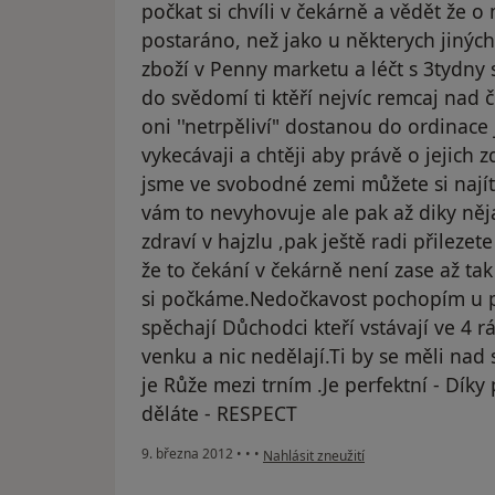
počkat si chvíli v čekárně a vědět že
postaráno, než jako u některych jiných
zboží v Penny marketu a léčt s 3tydny 
do svědomí ti ktěří nejvíc remcaj nad
oni ''netrpěliví" dostanou do ordinace 
vykecávaji a chtěji aby právě o jejich z
jsme ve svobodné zemi můžete si najít 
vám to nevyhovuje ale pak až diky ně
zdraví v hajzlu ,pak ještě radi přilezet
že to čekání v čekárně není zase až ta
si počkáme.Nedočkavost pochopím u pra
spěchají Důchodci kteří vstávají ve 4 r
venku a nic nedělají.Ti by se měli na
je Růže mezi trním .Je perfektní - Díky
děláte - RESPECT
podle názoru uživatele Margiano ULC
9. března 2012
•
•
•
Nahlásit zneužití