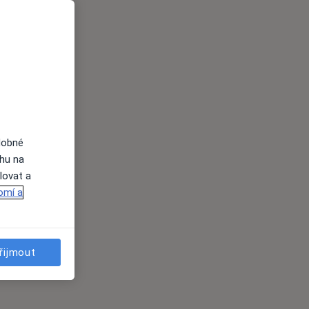
dobné
ahu na
lovat a
omí a
řijmout