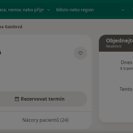
ace, nemoc nebo příjmení
Město nebo region
na Gazdová
města
Objednejt
Neaktivní
á
ecializacích
Dnes
8 Srpen
Tento 
Rezervovat termín
Názory pacientů (24)