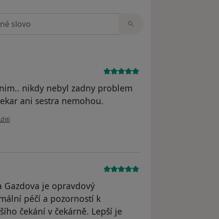
zorech
nim.. nikdy nebyl zadny problem
 lekar ani sestra nemohou.
 uživatele Váš účet byl odstraněn
žití
ka Gazdova je opravdový
mální péčí a pozorností k
šího čekání v čekárně. Lepší je