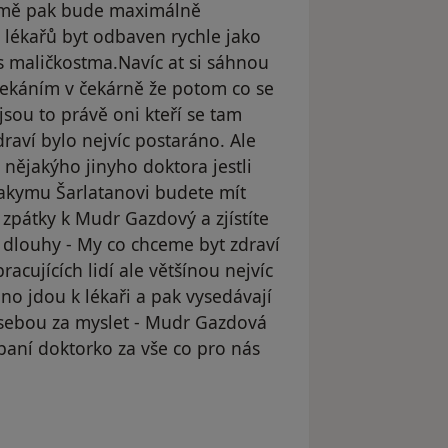
 o mě pak bude maximálně
 lékařů byt odbaven rychle jako
s maličkostma.Navíc at si sáhnou
 čekáním v čekárně že potom co se
jsou to právě oni kteří se tam
draví bylo nejvíc postaráno. Ale
nějakýho jinyho doktora jestli
jakymu Šarlatanovi budete mít
e zpátky k Mudr Gazdový a zjístíte
k dlouhy - My co chceme byt zdraví
cujících lidí ale většínou nejvíc
áno jdou k lékaři a pak vysedávají
d sebou za myslet - Mudr Gazdová
 paní doktorko za vše co pro nás