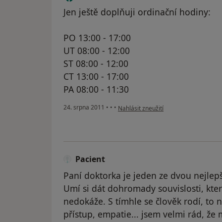
Jen ještě doplňuji ordinační hodiny:
PO 13:00 - 17:00
UT 08:00 - 12:00
ST 08:00 - 12:00
CT 13:00 - 17:00
PA 08:00 - 11:30
podle názoru uživatele Jana
24. srpna 2011
•
•
•
Nahlásit zneužití
Pacient
Paní doktorka je jeden ze dvou nejlepš
Umí si dát dohromady souvislosti, kt
nedokáže. S tímhle se člověk rodí, to 
přístup, empatie... jsem velmi rád, ž