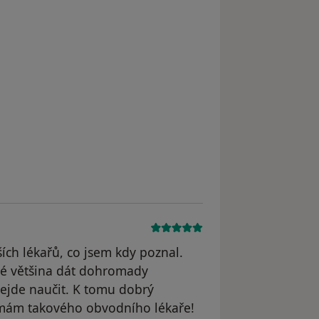
ích lékařů, co jsem kdy poznal.
eré většina dát dohromady
nejde naučit. K tomu dobrý
e mám takového obvodního lékaře!