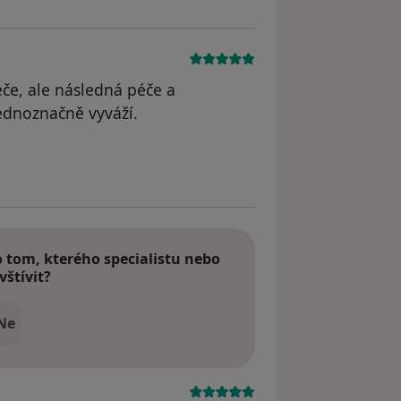
eče, ale následná péče a
ednoznačně vyváží.
tom, kterého specialistu nebo
vštívit?
Ne