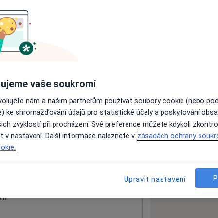
ách nejsou k dispozici
ádné informace o svých službách.
ujeme vaše soukromí
ovolujete nám a našim partnerům používat soubory cookie (nebo po
e) ke shromažďování údajů pro statistické účely a poskytování obs
ich zvyklostí při procházení. Své preference můžete kdykoli zkontro
t v nastavení. Další informace naleznete v
zásadách ochrany soukr
okie.
 mapu
 otevře v nové záložce
P
Upravit nastavení
ní