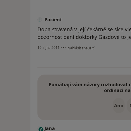
Pacient
Doba strávená v její čekárně se sice vl
pozornost paní doktorky Gazdové to j
podle názoru uživatele Pacient
19. října 2011
•
•
•
Nahlásit zneužití
Pomáhají vám názory rozhodovat o 
ordinaci na
Ano
Jana
J