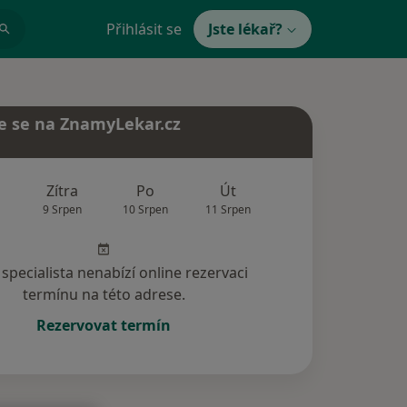
Přihlásit se
Jste lékař?
e se na ZnamyLekar.cz
Zítra
Po
Út
St
Čt
9 Srpen
10 Srpen
11 Srpen
12 Srpen
13 Srp
specialista nenabízí online rezervaci
termínu na této adrese.
Rezervovat termín