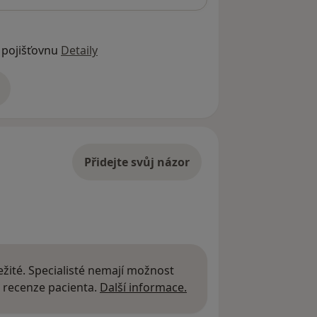
 pojišťovnu
Detaily
adrese
Přidejte svůj názor
žité. Specialisté nemají možnost
Další informace o názor
 recenze pacienta.
Další informace.