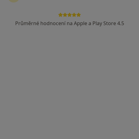
Průměrné hodnocení na Apple a Play Store 4.5
MUDr. Aleš Zlámal
Praktický lékař
4 názory
Háj 675, Ledeč nad Sázavou
•
Mapa
Nemocnice MEDIRECO,a.s.
Tento specialista nenabízí online rezervaci termínu na této adrese.
Rezervovat termín