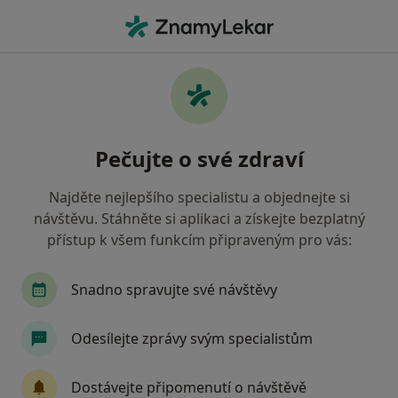
Hla
Praktický Lékař • Humpolec, vysočina
Filtry
Mapa
Praktický lékař Humpolec
Pečujte o své zdraví
Jak řadíme výsledky vyhledávání?
Najděte nejlepšího specialistu a objednejte si
návštěvu. Stáhněte si aplikaci a získejte bezplatný
Jakou pojišťovnu máte?
přístup k všem funkcím připraveným pro vás:
Zdravotní pojišťovna ministerstva vnitra ČR
O
Snadno spravujte své návštěvy
Odesílejte zprávy svým specialistům
Dostávejte připomenutí o návštěvě