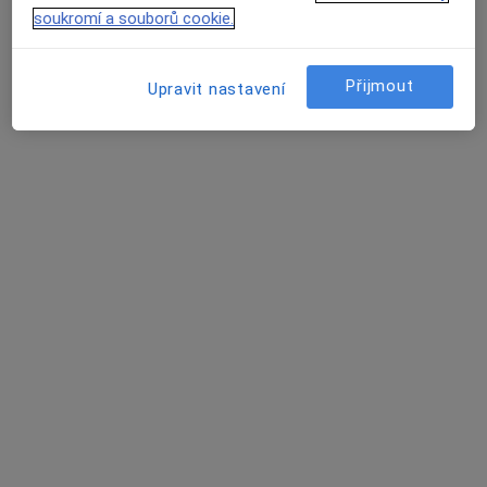
Pražská 1192, Pelhřimov
•
Mapa
soukromí a souborů cookie.
Praktický lékař pro dospělé
Tento specialista nenabízí online rezervaci termínu na této adrese.
Přijmout
Upravit nastavení
Rezervovat termín
MUDr. Michaela Petrová
·
Více
Praktický lékař
7 názorů
Pražská 1192, Pelhřimov
•
Mapa
Praktik Petrová s.r.o.