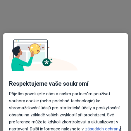
Praktický lékař, Neurolog
č.d. 22, Senožaty
•
Mapa
Praktický lékař pro dospělé
Tento specialista nenabízí online rezervaci termínu na této adrese.
Rezervovat termín
Respektujeme vaše soukromí
Přijetím povolujete nám a našim partnerům používat
soubory cookie (nebo podobné technologie) ke
MUDr. Jana Pátková
shromažďování údajů pro statistické účely a poskytování
Praktický lékař
obsahu na základě vašich zvyklostí při procházení. Své
3 názory
preference můžete kdykoli zkontrolovat a aktualizovat v
nastavení. Další informace naleznete v
zásadách ochrany