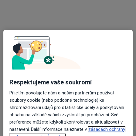
MUDr. Eva Hlavičková
Praktický lékař, Neurolog
č.d. 22, Senožaty
•
Mapa
Praktický lékař pro dospělé
Tento specialista nenabízí online rezervaci termínu na této adrese.
Rezervovat termín
Respektujeme vaše soukromí
Přijetím povolujete nám a našim partnerům používat
soubory cookie (nebo podobné technologie) ke
shromažďování údajů pro statistické účely a poskytování
obsahu na základě vašich zvyklostí při procházení. Své
MUDr. Jana Pátková
preference můžete kdykoli zkontrolovat a aktualizovat v
Praktický lékař
nastavení. Další informace naleznete v
zásadách ochrany
3 názory