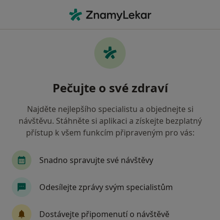
Hla
Praktický Lékař • Pacov, vysočina
Filtry
Mapa
Praktický lékař Pacov
Pečujte o své zdraví
Jak řadíme výsledky vyhledávání?
Najděte nejlepšího specialistu a objednejte si
návštěvu. Stáhněte si aplikaci a získejte bezplatný
Jakou pojišťovnu máte?
přístup k všem funkcím připraveným pro vás:
Zdravotní pojišťovna ministerstva vnitra ČR
O
Snadno spravujte své návštěvy
Odesílejte zprávy svým specialistům
Dostávejte připomenutí o návštěvě