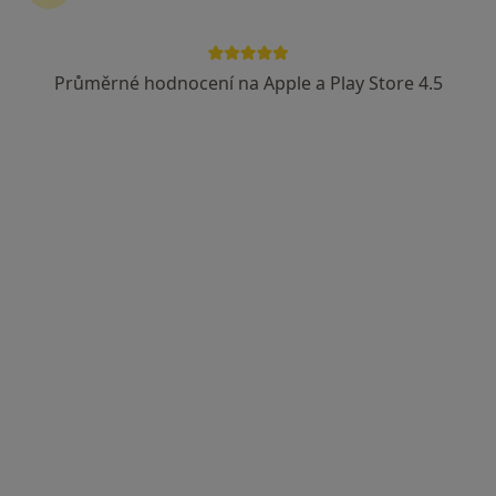
Průměrné hodnocení na Apple a Play Store 4.5
MUDr. Miroslav Smažík
·
Více
Praktický lékař
10 názorů
Plaňková 420, Mladá Vožice
•
Mapa
Ordinace praktického lékaře
Tento specialista nenabízí online rezervaci termínu na této adrese.
Rezervovat termín