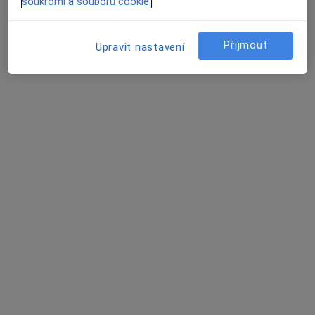
soukromí a souborů cookie.
Pražská 1192, Pelhřimov
•
Mapa
Praktický lékař pro dospělé
Přijmout
Upravit nastavení
Tento specialista nenabízí online rezervaci termínu na této adrese.
Rezervovat termín
MUDr. Jan Konečný
Praktický lékař
8 názorů
Žižkova 1051, Pacov, Pacov
•
Mapa