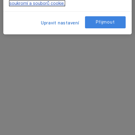
soukromí a souborů cookie.
Praktický lékař
9 názorů
Přijmout
Upravit nastavení
Sklářská 359, Sázava
•
Mapa
Sam. ord. PL pro dospělé
Tento specialista nenabízí online rezervaci termínu na této adrese.
Rezervovat termín
MUDr. Helena Neprašová
Praktický lékař