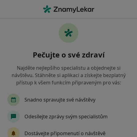
Hla
Praktický Lékař • Benešov, středočeský
Filtry
Mapa
Praktický lékař Benešov
Pečujte o své zdraví
Jak řadíme výsledky vyhledávání?
Najděte nejlepšího specialistu a objednejte si
návštěvu. Stáhněte si aplikaci a získejte bezplatný
Jakou pojišťovnu máte?
přístup k všem funkcím připraveným pro vás:
Zdravotní pojišťovna ministerstva vnitra ČR
O
Snadno spravujte své návštěvy
Odesílejte zprávy svým specialistům
Dostávejte připomenutí o návštěvě