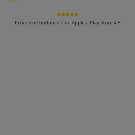
Průměrné hodnocení na Apple a Play Store 4.5
MUDr. Zora Randýsková
Praktický lékař
6 názorů
Ringhofferovo nám. 434, Kamenice
•
Mapa
Sam. ordinace PL - pro dospělé
Tento specialista nenabízí online rezervaci termínu na této adrese.
Rezervovat termín