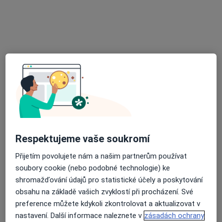
MUDr. Pavol Kačenga
·
Více
Praktický lékař
5 názorů
Máchova 400, Benešov
•
Mapa
Kačengovi ordinace s.r.o
Tento specialista nenabízí online rezervaci termínu na této adrese.
Rezervovat termín
Respektujeme vaše soukromí
Přijetím povolujete nám a našim partnerům používat
soubory cookie (nebo podobné technologie) ke
shromažďování údajů pro statistické účely a poskytování
obsahu na základě vašich zvyklostí při procházení. Své
preference můžete kdykoli zkontrolovat a aktualizovat v
nastavení. Další informace naleznete v
zásadách ochrany
MUDr. Romana Gübelová