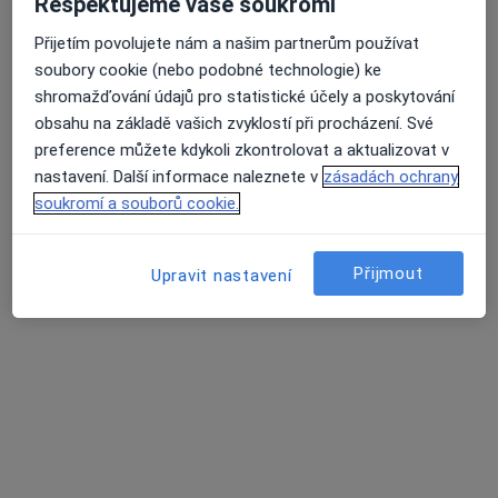
Respektujeme vaše soukromí
Přijetím povolujete nám a našim partnerům používat
soubory cookie (nebo podobné technologie) ke
shromažďování údajů pro statistické účely a poskytování
MUDr. Mikuláš Havlík
obsahu na základě vašich zvyklostí při procházení. Své
preference můžete kdykoli zkontrolovat a aktualizovat v
·
Více
Praktický lékař
nastavení. Další informace naleznete v
zásadách ochrany
316 názorů
soukromí a souborů cookie.
Jiřího z Poděbrad 188/7, Litoměřice
•
Mapa
MUDr. Mikuláš Havlík s.r.o.
Přijmout
Upravit nastavení
Běžný termín
600 Kč
Tento specialista nenabízí online rezervaci termínu na této adrese.
Rezervovat termín
Další specialisté ve vaší oblasti