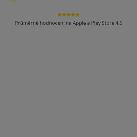
Průměrné hodnocení na Apple a Play Store 4.5
Kristýna Jiříčková
·
Více
Praktický lékař
4 názory
Na Ohradech 432, Kladno
•
Mapa
Praktický lékař pro Vás, s.r.o.
Tento specialista nenabízí online rezervaci termínu na této adrese.
Rezervovat termín