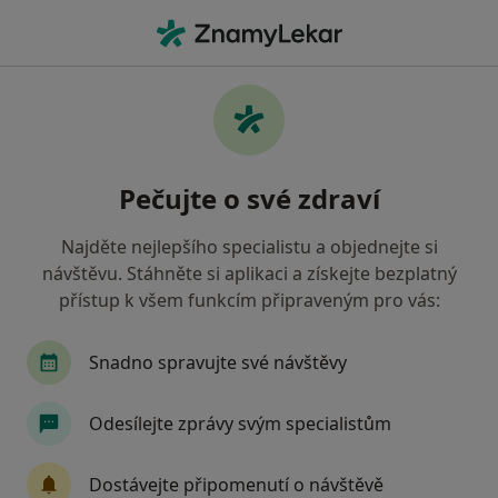
Hla
Praktický Lékař • Kladno, středočeský
Filtry
Mapa
Praktický lékař Kladno
Pečujte o své zdraví
Jak řadíme výsledky vyhledávání?
Najděte nejlepšího specialistu a objednejte si
návštěvu. Stáhněte si aplikaci a získejte bezplatný
Jakou pojišťovnu máte?
přístup k všem funkcím připraveným pro vás:
Všeobecná zdravotní pojišťovna
Zdravotní poj
Snadno spravujte své návštěvy
Odesílejte zprávy svým specialistům
Dostávejte připomenutí o návštěvě