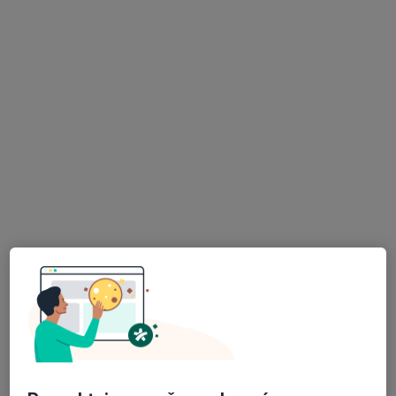
MUDr. Rodion Schwarz
·
Více
Praktický lékař, Ostatní
20 názorů
Haškova 783, Velké Přílepy
•
Mapa
Přílepská ordinace spol. s r. o.
Tento specialista nenabízí online rezervaci termínu na této adrese.
Rezervovat termín
K dispozici jsou specialisté
Tito specialisté se nacházejí mimo Kladno,
středočeský, v oblastech blízkých vašemu
vyhledávání.