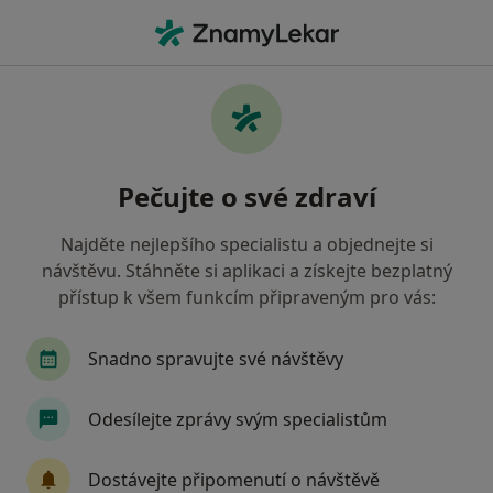
Hla
Praktický Lékař • Kladno, středočeský
Filtry
• 1
Mapa
Doporučení praktičtí lékaři s Vojenská
Pečujte o své zdraví
zdravotní pojišťovna ČR Kladno
Jak řadíme výsledky vyhledávání?
Najděte nejlepšího specialistu a objednejte si
návštěvu. Stáhněte si aplikaci a získejte bezplatný
přístup k všem funkcím připraveným pro vás:
Snadno spravujte své návštěvy
Odesílejte zprávy svým specialistům
MUDr. Ilona Sedláčková
Dostávejte připomenutí o návštěvě
Praktický lékař