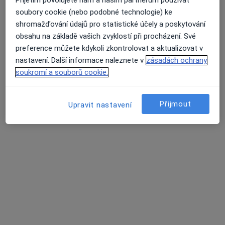
Přijetím povolujete nám a našim partnerům používat
MUDr. Mikuláš Havlík
soubory cookie (nebo podobné technologie) ke
·
Více
Praktický lékař
shromažďování údajů pro statistické účely a poskytování
316 názorů
obsahu na základě vašich zvyklostí při procházení. Své
Jiřího z Poděbrad 188/7, Litoměřice
•
Mapa
preference můžete kdykoli zkontrolovat a aktualizovat v
MUDr. Mikuláš Havlík s.r.o.
nastavení. Další informace naleznete v
zásadách ochrany
soukromí a souborů cookie.
Běžný termín
600 Kč
Tento specialista nenabízí online rezervaci termínu na této adrese.
Přijmout
Upravit nastavení
Rezervovat termín
Další specialisté ve vaší oblasti
Právě teď nemají žádná volná místa. Zkontrolujte,
zda se později neotevřou nová místa.