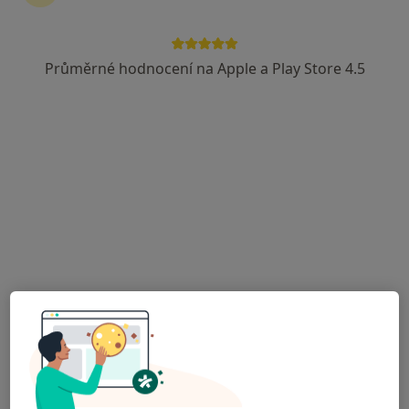
14 názorů
Opletalova 276, Ústí nad Labem
•
Mapa
Průměrné hodnocení na Apple a Play Store 4.5
Mariemed s.r.o., Ordinace praktického lékaře pro dospělé
Tento specialista nenabízí online rezervaci termínu na této adrese.
Rezervovat termín
MUDr. Taťána Drahanová
Praktický lékař, Zubař
31 názorů