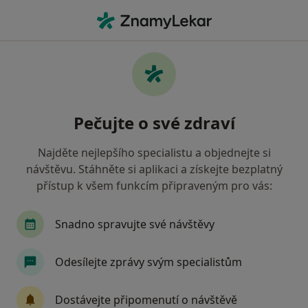
Hla
Praktický Lékař • Děčín, ústecký
Filtry
• 1
Mapa
Doporučení praktičtí lékaři s Vojenská
Pečujte o své zdraví
zdravotní pojišťovna ČR Děčín
Jak řadíme výsledky vyhledávání?
Najděte nejlepšího specialistu a objednejte si
návštěvu. Stáhněte si aplikaci a získejte bezplatný
přístup k všem funkcím připraveným pro vás:
Snadno spravujte své návštěvy
Odesílejte zprávy svým specialistům
MUDr. Marie Koláčná
Dostávejte připomenutí o návštěvě
·
Více
Praktický lékař