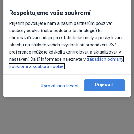
Mírové náměstí 3428/5A Špalíček, Ústí nad Labem
•
Mapa
Respektujeme vaše soukromí
Stomaservis s.r.o.
Tento specialista nenabízí online rezervaci termínu na této adrese.
Přijetím povolujete nám a našim partnerům používat
soubory cookie (nebo podobné technologie) ke
Rezervovat termín
shromažďování údajů pro statistické účely a poskytování
obsahu na základě vašich zvyklostí při procházení. Své
preference můžete kdykoli zkontrolovat a aktualizovat v
nastavení. Další informace naleznete v
zásadách ochrany
soukromí a souborů cookie.
Přijmout
Upravit nastavení
MUDr. Hana Chvátalová
Praktický lékař
1 názor
Weberova 7, Děčín
•
Mapa