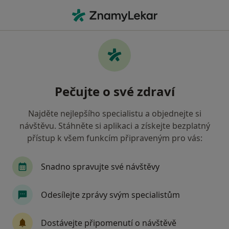
Hla
Praktický Lékař • Prostějov, olomoucký
Filtry
• 1
Mapa
Doporučení praktičtí lékaři s Vojenská
Pečujte o své zdraví
zdravotní pojišťovna ČR Prostějov
Jak řadíme výsledky vyhledávání?
Najděte nejlepšího specialistu a objednejte si
návštěvu. Stáhněte si aplikaci a získejte bezplatný
přístup k všem funkcím připraveným pro vás:
Snadno spravujte své návštěvy
Odesílejte zprávy svým specialistům
MUDr. Tomáš Maškulík
Dostávejte připomenutí o návštěvě
·
Více
Praktický lékař