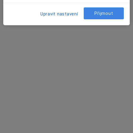
PL pro dospělé -Široká 17
Přijmout
Tento specialista nenabízí online rezervaci termínu na této adrese.
Upravit nastavení
Rezervovat termín
MUDr. Jana Bomberová
Praktický lékař
62 názorů
Fischerova 9, Olomouc
•
Mapa
Najdete nás - příjezd ze Slavonínské ulice na velké parkoviště, autobus MHD č. 16, zastávka Slavonínská