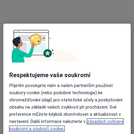
Tento specialista nenabízí online rezervaci termínu na této adrese.
Rezervovat termín
Respektujeme vaše soukromí
MUDr. Peter Goldbach
Přijetím povolujete nám a našim partnerům používat
·
Více
Praktický lékař
soubory cookie (nebo podobné technologie) ke
9 názorů
shromažďování údajů pro statistické účely a poskytování
obsahu na základě vašich zvyklostí při procházení. Své
Adresa 1
Adresa 2
preference můžete kdykoli zkontrolovat a aktualizovat v
nastavení. Další informace naleznete v
zásadách ochrany
soukromí a souborů cookie.
Široká 175, Tovačov
•
Mapa