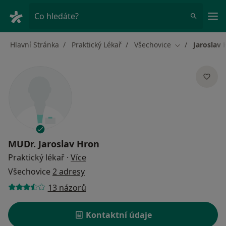
Hla
Co hledáte?
Hlavní Stránka
Praktický Lékař
Všechovice
Jaroslav
Změna města
MUDr.
Jaroslav Hron
o specializacích
Praktický lékař
·
Více
Všechovice
2 adresy
13 názorů
Kontaktní údaje