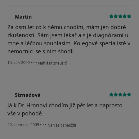
Martin
M
Za osm let co k němu chodím, mám jen dobré
zkušenosti. Sám jsem lékař a s je diagnózami u
mne a léčbou souhlasím. Kolegové specialisté v
nemocnici se s ním shodli.
podle názoru uživatele Martin
10. září 2009
•
•
•
Nahlásit zneužití
Strnadová
S
Já k Dr. Hronovi chodím již pět let a naprosto
vše v pohodě.
podle názoru uživatele Strnadová
20. července 2009
•
•
•
Nahlásit zneužití