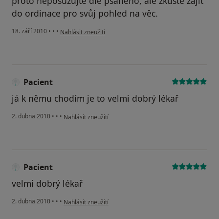
proto neposuzujte dle psaného, ale zkuste zajít
do ordinace pro svůj pohled na věc.
podle názoru uživatele Pacient
18. září 2010
•
•
•
Nahlásit zneužití
Pacient
já k němu chodím je to velmi dobrý lékař
podle názoru uživatele Pacient
2. dubna 2010
•
•
•
Nahlásit zneužití
Pacient
velmi dobrý lékař
podle názoru uživatele Pacient
2. dubna 2010
•
•
•
Nahlásit zneužití