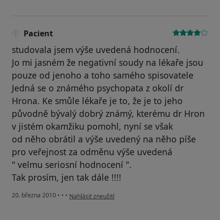
Pacient
studovala jsem výše uvedená hodnocení.
Jo mi jasném že negativní soudy na lékaře jsou
pouze od jenoho a toho samého spisovatele
Jedná se o známého psychopata z okolí dr
Hrona. Ke smůle lékaře je to, že je to jeho
původně bývalý dobrý známý, kterému dr Hron
v jistém okamžiku pomohl, nyní se však
od něho obrátil a výše uvedený na něho píše
pro veřejnost za odměnu výše uvedená
" velmu seriosní hodnocení ".
Tak prosím, jen tak dále !!!!
podle názoru uživatele Pacient
20. března 2010
•
•
•
Nahlásit zneužití