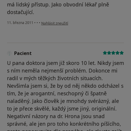
má lidský přístup. Jako obvodní lékař plně
dostačující.
podle názoru uživatele Pacient
11. března 2011
•
•
•
Nahlásit zneužití
Pacient
U pana doktora jsem již skoro 10 let. Nikdy jsem
s ním neměla nejmenší problém. Dokonce mi
radil v mých těžkých životních situacích.
Nevšimla jsem si, že by od něj někdo odcházel s
tím, že je arogantní, neschopný či špatně
naladěný. Jako člověk je mnohdy svérázný, ale
to je přece skvělé, každý jsme jiný, originální.
Negativní názory na dr. Hrona jsou snad
správné, ale jen pro toho konkrétního píšícího,