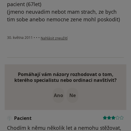
pacient (67let)
(jmeno neuvadim nebot mam strach, ze bych
tim sobe anebo nemocne zene mohl poskodit)
podle názoru uživatele Pacient
30. května 2011
•
•
•
Nahlásit zneužití
Pomáhají vám názory rozhodovat o tom,
kterého specialistu nebo ordinaci navštívit?
Ano
Ne
Pacient
Chodím k němu několik let a nemohu stěžovat,