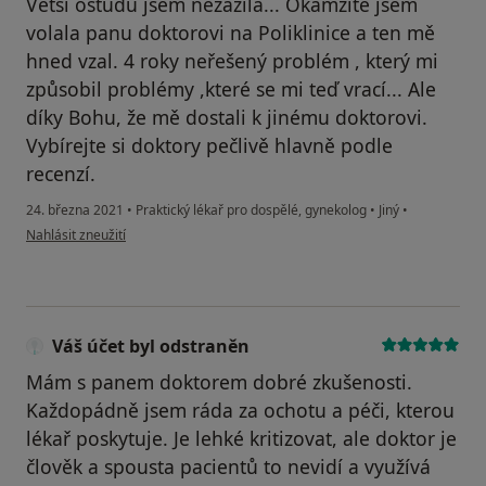
Větší ostudu jsem nezažila... Okamžitě jsem
volala panu doktorovi na Poliklinice a ten mě
hned vzal. 4 roky neřešený problém , který mi
způsobil problémy ,které se mi teď vrací... Ale
díky Bohu, že mě dostali k jinému doktorovi.
Vybírejte si doktory pečlivě hlavně podle
recenzí.
24. března 2021
•
Praktický lékař pro dospělé, gynekolog
•
Jiný
•
podle názoru uživatele Veronika
Nahlásit zneužití
Váš účet byl odstraněn
Mám s panem doktorem dobré zkušenosti.
Každopádně jsem ráda za ochotu a péči, kterou
lékař poskytuje. Je lehké kritizovat, ale doktor je
člověk a spousta pacientů to nevidí a využívá