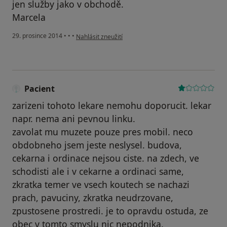
jen služby jako v obchodě.
Marcela
podle názoru uživatele Váš účet byl odstraněn
29. prosince 2014
•
•
•
Nahlásit zneužití
Pacient
zarizeni tohoto lekare nemohu doporucit. lekar
napr. nema ani pevnou linku.
zavolat mu muzete pouze pres mobil. neco
obdobneho jsem jeste neslysel. budova,
cekarna i ordinace nejsou ciste. na zdech, ve
schodisti ale i v cekarne a ordinaci same,
zkratka temer ve vsech koutech se nachazi
prach, pavuciny, zkratka neudrzovane,
zpustosene prostredi. je to opravdu ostuda, ze
obec v tomto smyslu nic nepodnika.