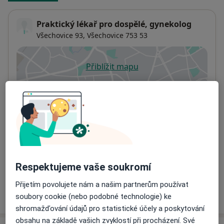
Praktický lékař pro dospělé, gynekolog
Všechovice 93,
Všechovice
753 53
Přiblížit mapu
se otevře v nové záložce
Dostupnost
Na této adrese online kalendář není aktivní
Co mám v takové situaci udělat?
Způsoby platby (soukromé návštěvy)
Na teto adrese lékař přijímá pacienty na pojišťovnu
Detaily
Respektujeme vaše soukromí
Přijetím povolujete nám a našim partnerům používat
Více
o adrese
soubory cookie (nebo podobné technologie) ke
shromažďování údajů pro statistické účely a poskytování
obsahu na základě vašich zvyklostí při procházení. Své