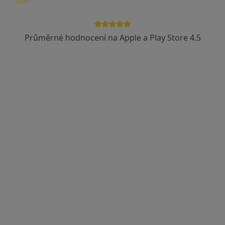
Průměrné hodnocení na Apple a Play Store 4.5
MUDr. Jiří Neuwirth
Praktický lékař
10 názorů
Dolní 497, Frenštát pod Radhoštěm
•
Mapa
Praktický lékař pro dospělé
Tento specialista nenabízí online rezervaci termínu na této adrese.
Rezervovat termín