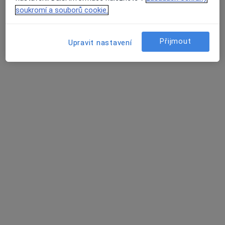
15 názorů
soukromí a souborů cookie.
Štefánikova 198/2, Kopřivnice
•
Mapa
Praktický lékař pro dospělé
Přijmout
Upravit nastavení
Tento specialista nenabízí online rezervaci termínu na této adrese.
Rezervovat termín
MUDr. Jiří Michalský
Praktický lékař
12 názorů