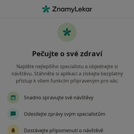
Hla
Praktický Lékař • Nový Jičín, moravskoslezský
Filtry
Mapa
Praktický lékař Nový Jičín
Pečujte o své zdraví
Jak řadíme výsledky vyhledávání?
Najděte nejlepšího specialistu a objednejte si
návštěvu. Stáhněte si aplikaci a získejte bezplatný
Jakou pojišťovnu máte?
přístup k všem funkcím připraveným pro vás:
Všeobecná zdravotní pojišťovna
Oborová zdra
Snadno spravujte své návštěvy
Odesílejte zprávy svým specialistům
Dostávejte připomenutí o návštěvě