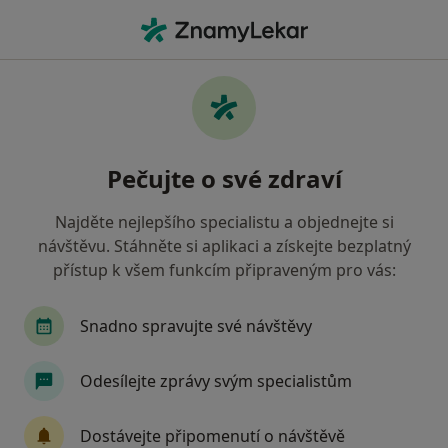
Hla
Praktický Lékař • Nový Jičín, moravskoslezský
Filtry
• 1
Mapa
Doporučení praktičtí lékaři s Revírní
Pečujte o své zdraví
bratrská pokladna, zdravotní pojišťovna
Nový Jičín
Najděte nejlepšího specialistu a objednejte si
Jak řadíme výsledky vyhledávání?
návštěvu. Stáhněte si aplikaci a získejte bezplatný
přístup k všem funkcím připraveným pro vás:
Snadno spravujte své návštěvy
Odesílejte zprávy svým specialistům
Dostávejte připomenutí o návštěvě
Jana Štěpánková