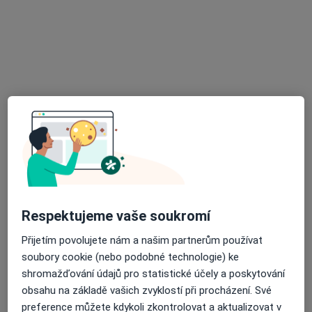
Kunín 84, Nový Jičín
•
Mapa
Praktický lékař pro dospělé
Tento specialista nenabízí online rezervaci termínu na této adrese.
Rezervovat termín
Respektujeme vaše soukromí
MUDr. Irena Ševečková
Přijetím povolujete nám a našim partnerům používat
Praktický lékař, Internista
soubory cookie (nebo podobné technologie) ke
34 názorů
shromažďování údajů pro statistické účely a poskytování
K nemocnici 15, Nový Jičín
•
Mapa
obsahu na základě vašich zvyklostí při procházení. Své
Praktický lékař pro dospělé
preference můžete kdykoli zkontrolovat a aktualizovat v