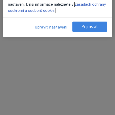
nastavení. Další informace naleznete v
zásadách ochrany
Tento specialista nenabízí online rezervaci termínu na této adrese.
soukromí a souborů cookie.
Rezervovat termín
Přijmout
Upravit nastavení
MUDr. Ludmila Kohoutová
Praktický lékař
14 názorů
Dolní 497, Frenštát pod Radhoštěm
•
Mapa
Praktický lékař pro dospělé
Tento specialista nenabízí online rezervaci termínu na této adrese.