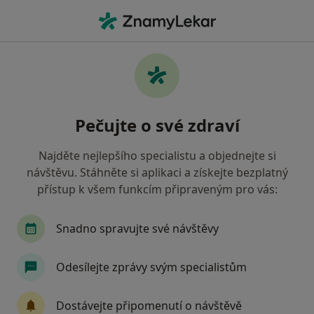
Hla
Praktický Lékař • Havířov, moravskoslezský
Filtry
• 1
Mapa
Doporučení praktičtí lékaři s Revírní
Pečujte o své zdraví
bratrská pokladna, zdravotní pojišťovna
Havířov
Najděte nejlepšího specialistu a objednejte si
Jak řadíme výsledky vyhledávání?
návštěvu. Stáhněte si aplikaci a získejte bezplatný
přístup k všem funkcím připraveným pro vás:
Snadno spravujte své návštěvy
Odesílejte zprávy svým specialistům
Dostávejte připomenutí o návštěvě
MUDr. Alexandra Ligová