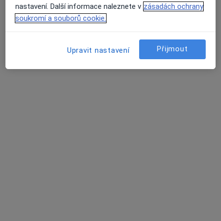
nastavení. Další informace naleznete v
zásadách ochrany
Tento specialista nenabízí online rezervaci termínu na této adrese.
soukromí a souborů cookie.
Rezervovat termín
Přijmout
Upravit nastavení
MUDr. René Turčínek
Praktický lékař
63 názorů
Kochova 2/1227, Havířov
•
Mapa
Diagnostický a léčebný komplex s.r.o.
Tento specialista nenabízí online rezervaci termínu na této adrese.