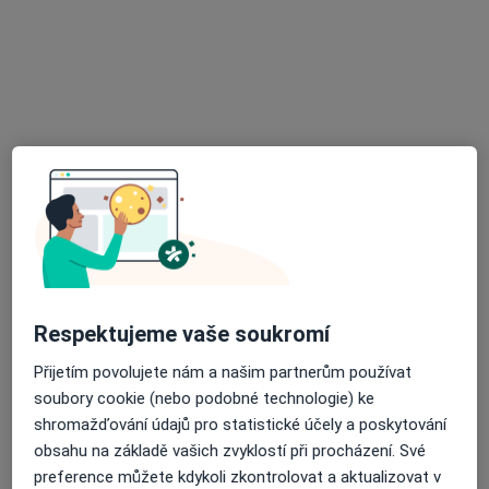
J. Šavla 4, Ostrava
•
Mapa
Praktický lékař pro dospělé
Tento specialista nenabízí online rezervaci termínu na této adrese.
Rezervovat termín
Respektujeme vaše soukromí
Jitřenka Šuralová
Přijetím povolujete nám a našim partnerům používat
Praktický lékař
soubory cookie (nebo podobné technologie) ke
37 názorů
shromažďování údajů pro statistické účely a poskytování
obsahu na základě vašich zvyklostí při procházení. Své
Vratimovská 689, Ostrava
•
Mapa
preference můžete kdykoli zkontrolovat a aktualizovat v
Praktický lékař pro dospělé