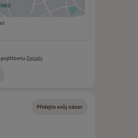
 mapu
 otevře v nové záložce
ní
 pojišťovnu
Detaily
adrese
Přidejte svůj názor