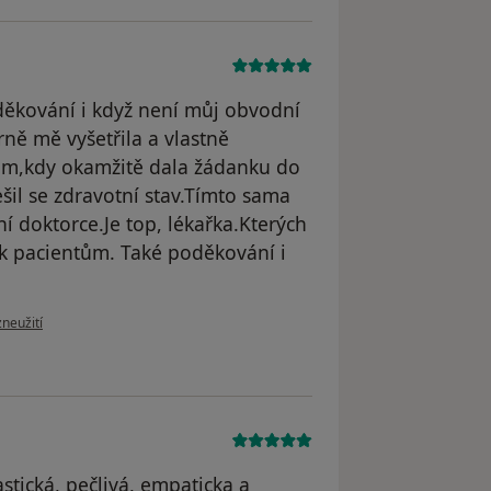
ěkování i když není můj obvodní
ně mě vyšetřila a vlastně
m,kdy okamžitě dala žádanku do
šil se zdravotní stav.Tímto sama
í doktorce.Je top, lékařka.Kterých
 k pacientům. Také poděkování i
oru uživatele Irena K.
zneužití
stická, pečlivá, empaticka a