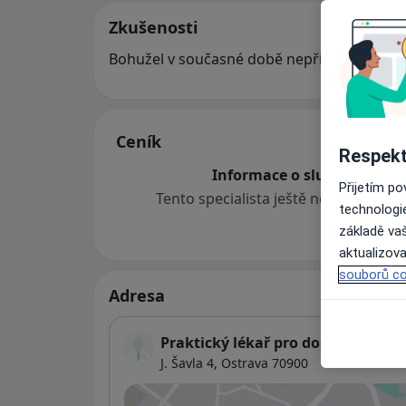
Zkušenosti
Bohužel v současné době nepřijímáme nové
Ceník
Respekt
Informace o službách a cen
Přijetím p
Tento specialista ještě nepřidával ž
technologi
základě vaš
aktualizova
souborů co
Adresa
Praktický lékař pro dospělé
J. Šavla 4,
Ostrava
70900