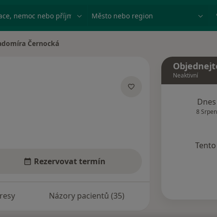
ace, nemoc nebo příjmení
Město nebo region
adomíra Černocká
 města
Objednejt
Neaktivní
ecializacích
Dnes
8 Srpen
Tento 
Rezervovat termín
resy
Názory pacientů (35)