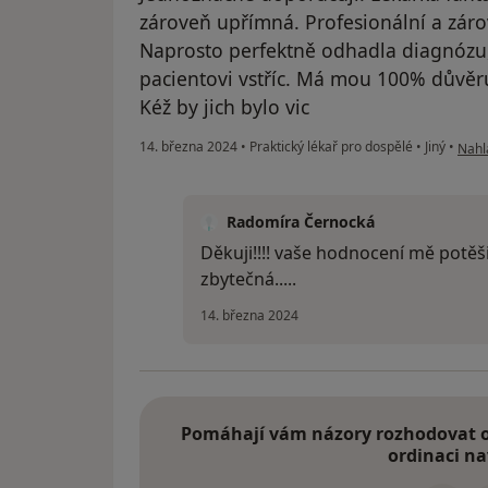
zároveň upřímná. Profesionální a zárov
Naprosto perfektně odhadla diagnózu
pacientovi vstříc. Má mou 100% důvěru
Kéž by jich bylo vic
podl
14. března 2024
•
Praktický lékař pro dospělé
•
Jiný
•
Nahlá
Radomíra Černocká
Děkuji!!!! vaše hodnocení mě potěši
zbytečná.....
14. března 2024
Pomáhají vám názory rozhodovat o 
ordinaci na