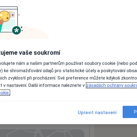
 pacienty.
ujeme vaše soukromí
ách nejsou k dispozici
ovolujete nám a našim partnerům používat soubory cookie (nebo po
ádné informace o svých službách.
e) ke shromažďování údajů pro statistické účely a poskytování obs
ich zvyklostí při procházení. Své preference můžete kdykoli zkontro
t v nastavení. Další informace naleznete v
zásadách ochrany soukr
okie.
P
Upravit nastavení