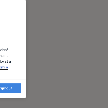
dobné
ahu na
lovat a
omí a
řijmout