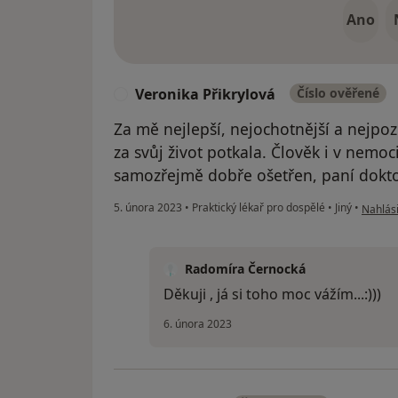
Ano
Veronika Přikrylová
Číslo ověřené
V
Za mě nejlepší, nejochotnější a nejpoz
za svůj život potkala. Člověk i v nemoc
samozřejmě dobře ošetřen, paní dokt
podle n
5. února 2023
•
Praktický lékař pro dospělé
•
Jiný
•
Nahlási
Radomíra Černocká
Děkuji , já si toho moc vážím...:)))
6. února 2023