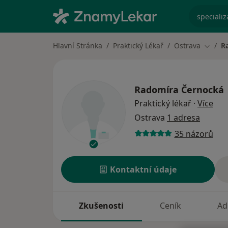
specializ
Hlavní Stránka
Praktický Lékař
Ostrava
R
Změna
Radomíra Černocká
o sp
Praktický lékař
·
Více
Ostrava
1 adresa
35 názorů
Kontaktní údaje
Zkušenosti
Ceník
Ad