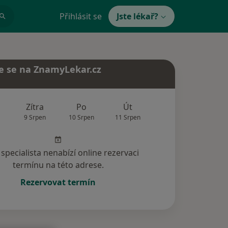
Přihlásit se
Jste lékař?
e se na ZnamyLekar.cz
Zítra
Po
Út
St
Čt
9 Srpen
10 Srpen
11 Srpen
12 Srpen
13 Srp
specialista nenabízí online rezervaci
termínu na této adrese.
Rezervovat termín