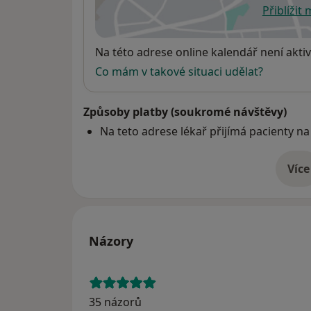
Přiblížit
se
Dostupnost
Na této adrese online kalendář není aktiv
Co mám v takové situaci udělat?
Způsoby platby (soukromé návštěvy)
Na teto adrese lékař přijímá pacienty na
Více
o 
Názory
35 názorů