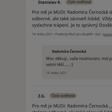
Stanislav K.
Číslo ověřené
S
Pro mě je MUDr. Radomíra Černocká sk
odborné, ale také zároveň lidské. Vždy
vyslechne trápení. Je to správný člově
podle 
18. ledna 2021
•
Praktický lékař pro dospělé
•
Jiný
•
Nahlás
Radomíra Černocká
Moc děkuji., vaše hodnocení, milí př
velmi těší...... :)
19. ledna 2021
Z.G.
Číslo ověřené
Z
Pro mě je MUDr. Radomíra Černocká ,,