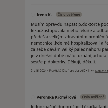
Irena K.
Číslo ověřené
I
Musím opravdu napsat p.doktorce pod
lékař.Zastupovala mého lékaře a odbor
předešla velkým zdravotním problémů
nemocnice ,kde mě hospitalizovali a ře
za sebe dávám veliký palec nahoru pan
je v dnešní době málo. uznání,ochota
sestře p.doktorky. Děkuji, děkuji.
podle náz
5. září 2024
•
Praktický lékař pro dospělé
•
Jiný
•
Nahlásit 
Veronika Krčmářová
Číslo ověřené
V
Jednoznačně doporučuji. Lékařka fanta