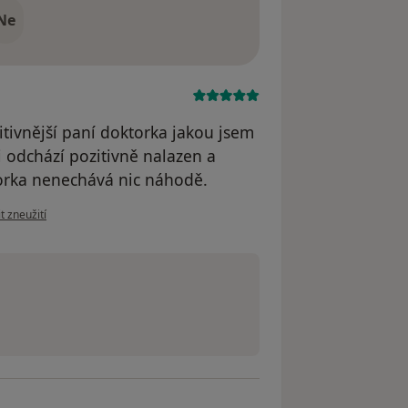
Ne
itivnější paní doktorka jakou jsem
i odchází pozitivně nalazen a
orka nenechává nic náhodě.
ázoru uživatele Veronika Přikrylová
t zneužití