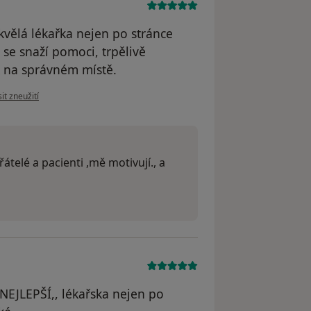
vělá lékařka nejen po stránce
 se snaží pomoci, trpělivě
k na správném místě.
názoru uživatele Stanislav K.
it zneužití
átelé a pacienti ,mě motivují., a
NEJLEPŠÍ,, lékařska nejen po