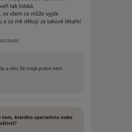
eň tak lidská.
, ve všem co může vyjde
 a za mě děkuji za takové lékaře!
e názoru uživatele Veronika Krčmářová
sit zneužití
lo a vím, že moje práce není
tom, kterého specialistu nebo
vštívit?