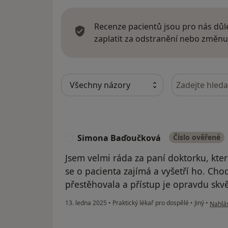
Recenze pacientů jsou pro nás důle
zaplatit za odstranění nebo změnu
Hledejte v ná
Simona Baďoučková
Číslo ověřené
S
Jsem velmi ráda za paní doktorku, kter
se o pacienta zajímá a vyšetří ho. Chod
přestěhovala a přístup je opravdu skvě
podle 
13. ledna 2025
•
Praktický lékař pro dospělé
•
Jiný
•
Nahlás