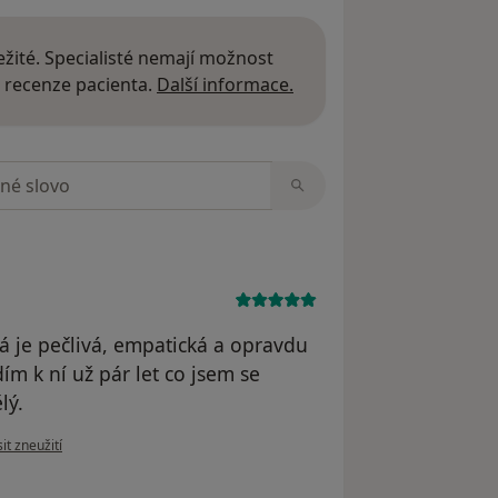
žité. Specialisté nemají možnost
Další informace o názor
 recenze pacienta.
Další informace.
zorech
á je pečlivá, empatická a opravdu
ím k ní už pár let co jsem se
lý.
názoru uživatele Simona Baďoučková
it zneužití