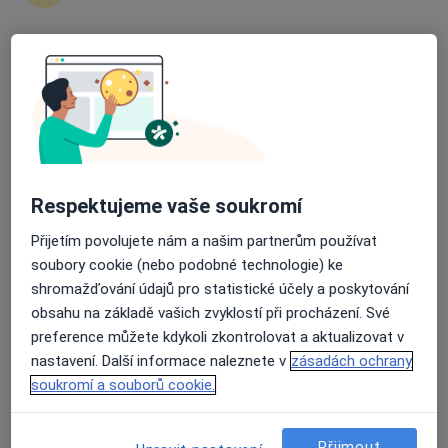
Průměrné hodnocení na Apple a Play Store 4.5
MUDr. Kateřina Šimečková
Dermatolog
Velká 17/3051, Ostrava
•
Mapa
Klinika LLC, Plastická chirurgie a laserové léčebně centrum
Tento specialista nenabízí online rezervaci termínu na této adrese.
Respektujeme vaše soukromí
Rezervovat termín
Přijetím povolujete nám a našim partnerům používat
soubory cookie (nebo podobné technologie) ke
shromažďování údajů pro statistické účely a poskytování
obsahu na základě vašich zvyklostí při procházení. Své
preference můžete kdykoli zkontrolovat a aktualizovat v
nastavení. Další informace naleznete v
zásadách ochrany
soukromí a souborů cookie.
Přijmout