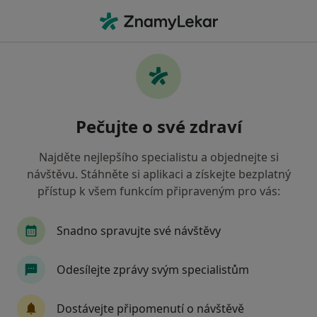
Hla
Akné • Ostrava, moravskoslezský
Filtry
• 1
Mapa
Akné Ostrava
Pečujte o své zdraví
Jak řadíme výsledky vyhledávání?
Najděte nejlepšího specialistu a objednejte si
návštěvu. Stáhněte si aplikaci a získejte bezplatný
Jakého specialistu hledáte?
přístup k všem funkcím připraveným pro vás:
Dermatolog
Chirurg
Internista
Plast
Snadno spravujte své návštěvy
Odesílejte zprávy svým specialistům
Dostávejte připomenutí o návštěvě