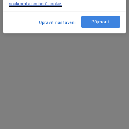
Marek Boška
soukromí a souborů cookie.
Stomatochirurg, Zubař, Chirurg
Praha
Přijmout
Upravit nastavení
Lenka Zachová, DiS.
Dentální hygienistka, hygienista
Praha
Lada Novotná
Dermatolog
Praha
Book a visit
David Vencour