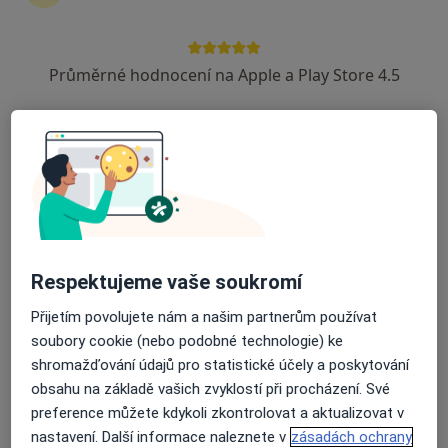
zahájení nebo pokračování léčby. Pokud to
potřebujete, můžete si také objednat návštěvu v
ordinaci.
Průměrné hodnocení na Apple a Play Store 4.5
Zobrazit profily specialistů
Jak to funguje?
Odborníci
Respektujeme vaše soukromí
Přijetím povolujete nám a našim partnerům používat
Daniel Kotas
soubory cookie (nebo podobné technologie) ke
shromažďování údajů pro statistické účely a poskytování
Zubař
Český Těšín
obsahu na základě vašich zvyklostí při procházení. Své
preference můžete kdykoli zkontrolovat a aktualizovat v
nastavení. Další informace naleznete v
zásadách ochrany