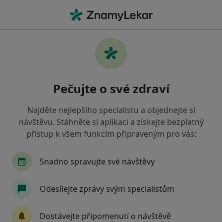
Hla
Co hledáte?
Hlavní Stránka
Nemoci
Nemoci Dutiny Ústní
Nemoci dutiny ústní - informace,
Pečujte o své zdraví
specialisté, otázky a odpovědi
Najděte nejlepšího specialistu a objednejte si
návštěvu. Stáhněte si aplikaci a získejte bezplatný
přístup k všem funkcím připraveným pro vás:
Informace
Snadno spravujte své návštěvy
Odesílejte zprávy svým specialistům
Dbejte o své zdraví
Zůstaňte doma a vyberte online konzultaci pro
Dostávejte připomenutí o návštěvě