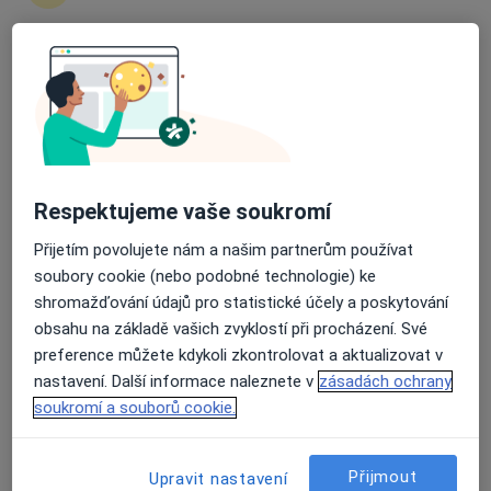
zahájení nebo pokračování léčby. Pokud to
potřebujete, můžete si také objednat návštěvu v
ordinaci.
Průměrné hodnocení na Apple a Play Store 4.5
Zobrazit profily specialistů
Jak to funguje?
Respektujeme vaše soukromí
Přijetím povolujete nám a našim partnerům používat
Odborníci
soubory cookie (nebo podobné technologie) ke
shromažďování údajů pro statistické účely a poskytování
obsahu na základě vašich zvyklostí při procházení. Své
Aliaksandr Muzychka
preference můžete kdykoli zkontrolovat a aktualizovat v
nastavení. Další informace naleznete v
zásadách ochrany
Zubař, Stomatochirurg
soukromí a souborů cookie.
Praha
Přijmout
Upravit nastavení