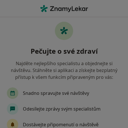
Hla
Co hledáte?
Hlavní Stránka
Nemoci
Ztráta Zubů
Ztráta zubů - informace,
Pečujte o své zdraví
specialisté, otázky a odpovědi
Najděte nejlepšího specialistu a objednejte si
návštěvu. Stáhněte si aplikaci a získejte bezplatný
přístup k všem funkcím připraveným pro vás:
Informace
Snadno spravujte své návštěvy
Odesílejte zprávy svým specialistům
Dbejte o své zdraví
Zůstaňte doma a vyberte online konzultaci pro
Dostávejte připomenutí o návštěvě