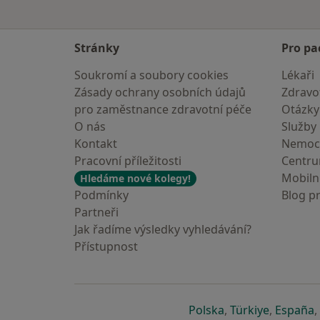
Stránky
Pro pa
Soukromí a soubory cookies
Lékaři
Zásady ochrany osobních údajů
Zdravot
pro zaměstnance zdravotní péče
Otázky
O nás
Služby
Kontakt
Nemoc
Pracovní příležitosti
Centr
Mobilní
Hledáme nové kolegy!
Podmínky
Blog p
Partneři
Jak řadíme výsledky vyhledávání?
Přístupnost
se otevře v nové 
se otevře
s
Polska
,
Türkiye
,
España
,