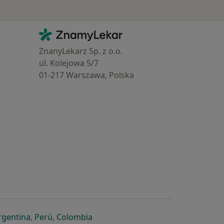
Kontakt
ZnamyLekar - Hlavní stránka
ZnanyLekarz Sp. z o.o.
ul. Kolejowa 5/7
01-217 Warszawa, Polska
e
é záložce
 v nové záložce
otevře v nové záložce
se otevře v nové záložce
se otevře v nové záložce
se otevře v nové záložce
rgentina
,
Perú
,
Colombia