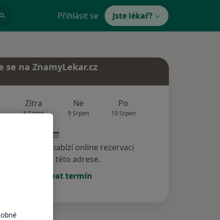
Přihlásit se
Jste lékař?
e se na ZnamyLekar.cz
Zítra
Ne
Po
Út
St
8 Srpen
9 Srpen
10 Srpen
11 Srpen
12 Srp
specialista nenabízí online rezervaci
termínu na této adrese.
Rezervovat termín
dobné