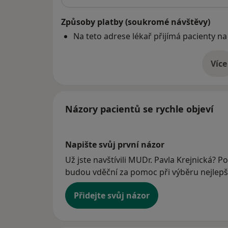
Způsoby platby (soukromé návštěvy)
Na teto adrese lékař přijímá pacienty na
Více
o 
Názory pacientů se rychle objeví
Napište svůj první názor
Už jste navštívili MUDr. Pavla Krejnická? Po
budou vděční za pomoc při výběru nejlepší
Přidejte svůj názor