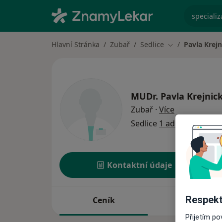
specializ
Hlavní Stránka
Zubař
Sedlice
Pavla Krejn
Změna města
MUDr.
Pavla Krejnic
o specializac
Zubař
·
Více
Sedlice
1 adresa
Kontaktní údaje
Respekt
Ceník
Adresy
Přijetím p