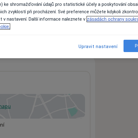
e) ke shromažďování údajů pro statistické účely a poskytování obs
ich zvyklostí při procházení. Své preference můžete kdykoli zkontro
t v nastavení. Další informace naleznete v
zásadách ochrany soukr
ách nejsou k dispozici
okie.
ádné informace o svých službách.
P
Upravit nastavení
 mapu
 otevře v nové záložce
ní