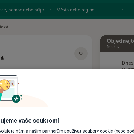
ace, nemoc nebo příjmení
Město nebo region
ická
Objednejt
Neaktivní
ká
Dnes
ích
7 Srpen
Tento 
Rezervovat termín
ujeme vaše soukromí
Názory pacientů
ovolujete nám a našim partnerům používat soubory cookie (nebo po