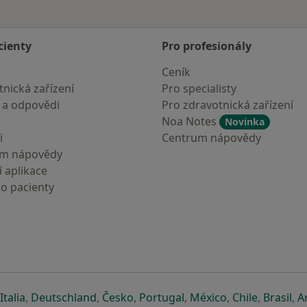
cienty
Pro profesionály
Ceník
nická zařízení
Pro specialisty
 a odpovědi
Pro zdravotnická zařízení
Noa Notes
Novinka
i
Centrum nápovědy
um nápovědy
 aplikace
ro pacienty
záložce
 v nové záložce
e otevře v nové záložce
se otevře v nové záložce
se otevře v nové záložce
se otevře v nové záložce
se otevře v nové záložc
se otevře v nov
se otevře
se 
Italia
,
Deutschland
,
Česko
,
Portugal
,
México
,
Chile
,
Brasil
,
A