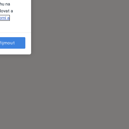
ahu na
lovat a
omí a
řijmout