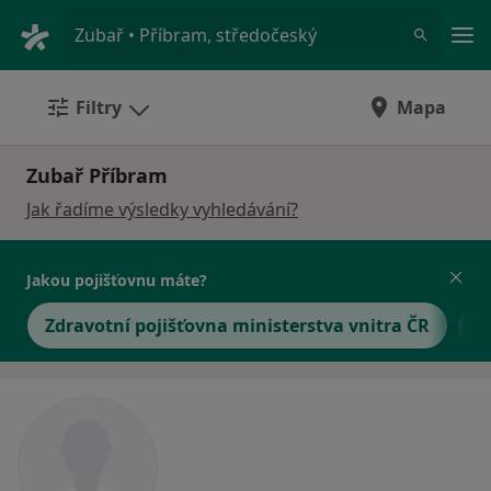
Hla
Zubař • Příbram, středočeský
Filtry
Mapa
Zubař Příbram
Jak řadíme výsledky vyhledávání?
Jakou pojišťovnu máte?
Zdravotní pojišťovna ministerstva vnitra ČR
O