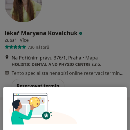
lékař Maryana Kovalchuk
·
Více
Zubař
730 názorů
Na Poříčním právu 376/1, Praha
•
Mapa
HOLISTIC DENTAL AND PHYSIO CENTRE s.r.o.
Tento specialista nenabízí online rezervaci termínu na této adrese.
Rezervovat termín