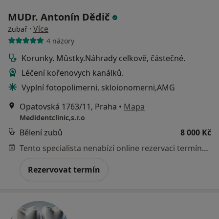
MUDr. Antonín Dědič
·
Více
Zubař
4 názory
Korunky. Můstky.Náhrady celkově, částečné.
Léčení kořenovych kanálků.
Vyplní fotopolimerni, skloionomerni,AMG
Opatovská 1763/11, Praha
•
Mapa
Medidentclinic,s.r.o
Bělení zubů
8 000 Kč
Tento specialista nenabízí online rezervaci termínu na této adrese.
Rezervovat termín