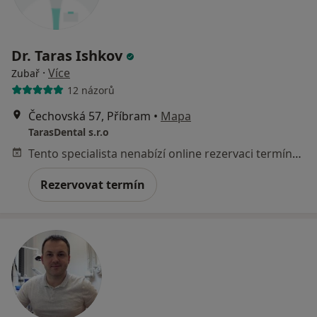
Dr. Taras Ishkov
·
Více
Zubař
12 názorů
Čechovská 57, Příbram
•
Mapa
TarasDental s.r.o
Tento specialista nenabízí online rezervaci termínu na této adrese.
Rezervovat termín