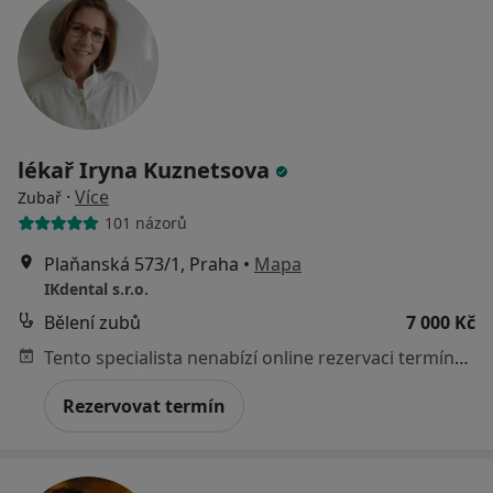
lékař Iryna Kuznetsova
·
Více
Zubař
101 názorů
Plaňanská 573/1, Praha
•
Mapa
IKdental s.r.o.
Bělení zubů
7 000 Kč
Tento specialista nenabízí online rezervaci termínu na této adrese.
Rezervovat termín