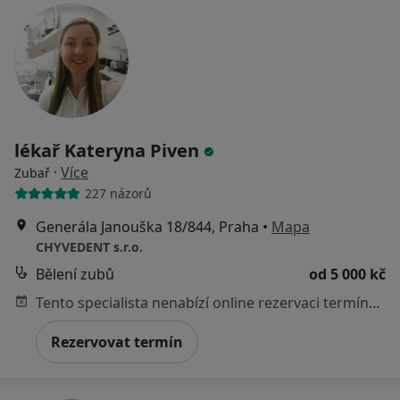
lékař Kateryna Piven
·
Více
Zubař
227 názorů
Generála Janouška 18/844, Praha
•
Mapa
CHYVEDENT s.r.o.
Bělení zubů
od 5 000 kč
Tento specialista nenabízí online rezervaci termínu na této adrese.
Rezervovat termín