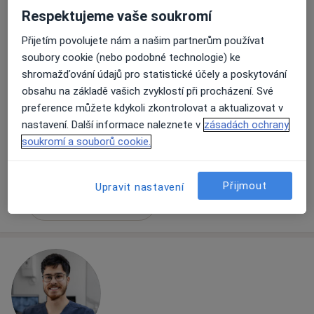
Respektujeme vaše soukromí
Přijetím povolujete nám a našim partnerům používat
MDDr. Ganna Morozova
soubory cookie (nebo podobné technologie) ke
·
Více
Zubař
shromažďování údajů pro statistické účely a poskytování
319 názorů
obsahu na základě vašich zvyklostí při procházení. Své
preference můžete kdykoli zkontrolovat a aktualizovat v
Lupáčova 864/18, Praha
•
Mapa
nastavení. Další informace naleznete v
zásadách ochrany
MODESTO, moderní stomatologie
soukromí a souborů cookie.
Zubní vyšetření
od 1 000 kč
Tento specialista nenabízí online rezervaci termínu na této adrese.
Přijmout
Upravit nastavení
Rezervovat termín