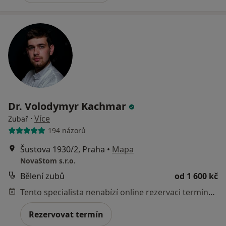
Dr. Volodymyr Kachmar
·
Více
Zubař
194 názorů
Šustova 1930/2, Praha
•
Mapa
NovaStom s.r.o.
Bělení zubů
od 1 600 kč
Tento specialista nenabízí online rezervaci termínu na této adrese.
Rezervovat termín