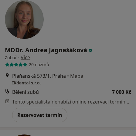
MDDr. Andrea Jagnešáková
·
Více
Zubař
20 názorů
Plaňanská 573/1, Praha
•
Mapa
IKdental s.r.o.
Bělení zubů
7 000 Kč
Tento specialista nenabízí online rezervaci termínu na této adrese.
Rezervovat termín