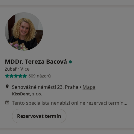
MDDr. Tereza Bacová
·
Více
Zubař
609 názorů
Senovážné náměstí 23, Praha
•
Mapa
KissDent, s.r.o.
Tento specialista nenabízí online rezervaci termínu na této adrese.
Rezervovat termín