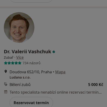
Dr. Valerii Vashchuk
·
Více
Zubař
734 názorů
Doudova 652/10, Praha
•
Mapa
Ludana s.r.o.
Bělení zubů
5 000 Kč
Tento specialista nenabízí online rezervaci termínu na této adrese.
Rezervovat termín