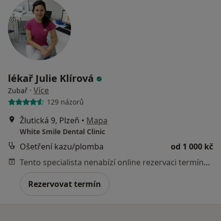
lékař Julie Klírová
·
Více
Zubař
129 názorů
Žlutická 9, Plzeň
•
Mapa
White Smile Dental Clinic
Ošetření kazu/plomba
od 1 000 kč
Tento specialista nenabízí online rezervaci termínu na této adrese.
Rezervovat termín