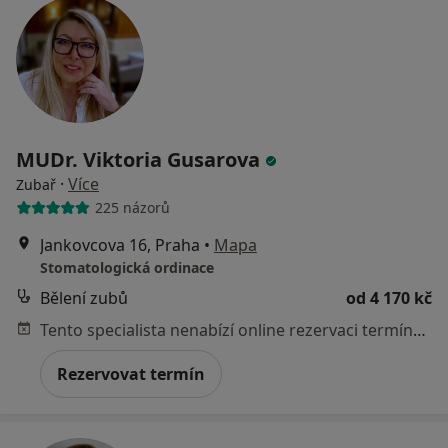
MUDr. Viktoria Gusarova
·
Více
Zubař
225 názorů
Jankovcova 16, Praha
•
Mapa
Stomatologická ordinace
Bělení zubů
od 4 170 kč
Tento specialista nenabízí online rezervaci termínu na této adrese.
Rezervovat termín