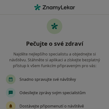
Hla
Zubař • Hořovice, středočeský
Filtry
Mapa
Zubař Hořovice
Pečujte o své zdraví
Jak řadíme výsledky vyhledávání?
Najděte nejlepšího specialistu a objednejte si
návštěvu. Stáhněte si aplikaci a získejte bezplatný
Jakou pojišťovnu máte?
přístup k všem funkcím připraveným pro vás:
Zdravotní pojišťovna ministerstva vnitra ČR
O
Snadno spravujte své návštěvy
Odesílejte zprávy svým specialistům
Dostávejte připomenutí o návštěvě