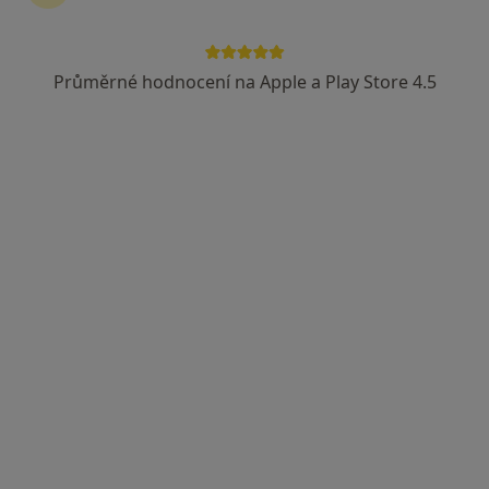
Průměrné hodnocení na Apple a Play Store 4.5
MUDr. Josef Holman
·
Více
Zubař
15 názorů
Komenského 49, Hořovice
•
Mapa
Ordinace PL stomatologa
Tento specialista nenabízí online rezervaci termínu na této adrese.
Rezervovat termín