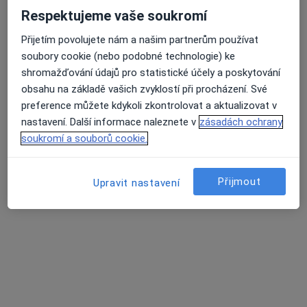
Respektujeme vaše soukromí
Přijetím povolujete nám a našim partnerům používat
soubory cookie (nebo podobné technologie) ke
lékař Maryana Kovalchuk
shromažďování údajů pro statistické účely a poskytování
obsahu na základě vašich zvyklostí při procházení. Své
·
Více
Zubař
preference můžete kdykoli zkontrolovat a aktualizovat v
729 názorů
nastavení. Další informace naleznete v
zásadách ochrany
Na Poříčním právu 376/1, Praha
•
Mapa
soukromí a souborů cookie.
HOLISTIC DENTAL AND PHYSIO CENTRE s.r.o.
Tento specialista nenabízí online rezervaci termínu na této adrese.
Přijmout
Upravit nastavení
Rezervovat termín