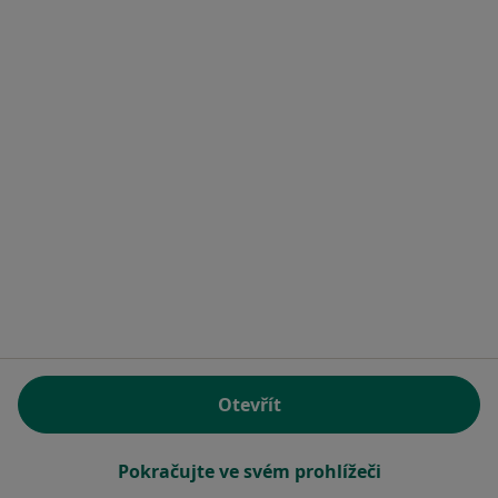
Milan Mádle
Zubař
Žižkova 156, Zdice
•
Mapa
Stomatologická laboratoř
Tento specialista nenabízí online rezervaci termínu na této adrese.
Rezervovat termín
Otevřít
Pokračujte ve svém prohlížeči