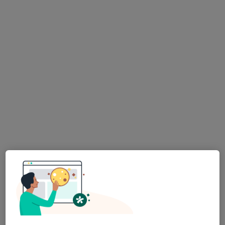
MDDr. Ganna Morozova
·
Více
Zubař
319 názorů
Lupáčova 864/18, Praha
•
Mapa
MODESTO, moderní stomatologie
Zubní vyšetření
od 1 000 kč
Tento specialista nenabízí online rezervaci termínu na této adrese.
Rezervovat termín