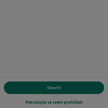
MUDr. Jan Havlát
Zubař
4 názory
Tyršova 160, Sedlčany
•
Mapa
Ord. prakt. lékaře - stomatologa
Tento specialista nenabízí online rezervaci termínu na této adrese.
Rezervovat termín
Otevřít
Pokračujte ve svém prohlížeči