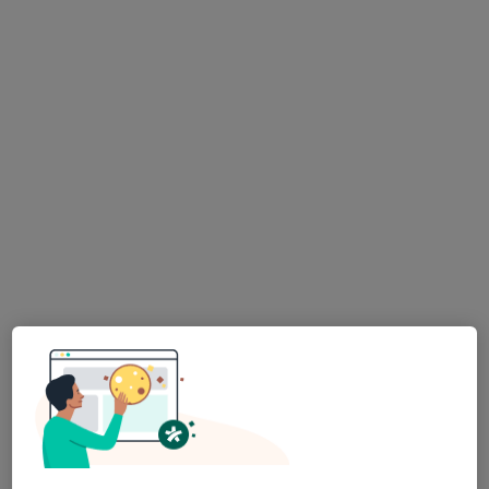
lékař Maryana Kovalchuk
·
Více
Zubař
730 názorů
Na Poříčním právu 376/1, Praha
•
Mapa
HOLISTIC DENTAL AND PHYSIO CENTRE s.r.o.
Tento specialista nenabízí online rezervaci termínu na této adrese.
Rezervovat termín