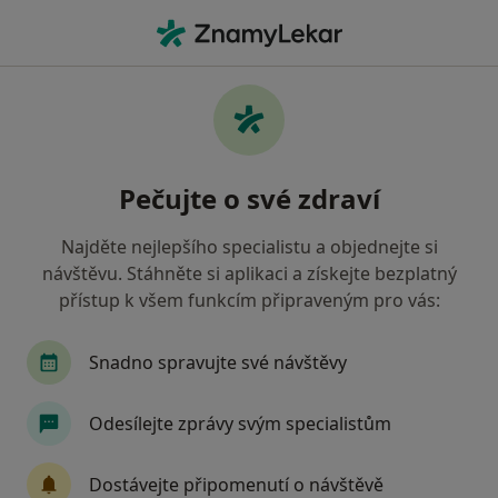
Hla
Zubař • Sedlčany, středočeský
Filtry
Mapa
Zubař Sedlčany
Pečujte o své zdraví
Jak řadíme výsledky vyhledávání?
Najděte nejlepšího specialistu a objednejte si
návštěvu. Stáhněte si aplikaci a získejte bezplatný
Jakou pojišťovnu máte?
přístup k všem funkcím připraveným pro vás:
Zdravotní pojišťovna ministerstva vnitra ČR
O
Snadno spravujte své návštěvy
Odesílejte zprávy svým specialistům
Dostávejte připomenutí o návštěvě