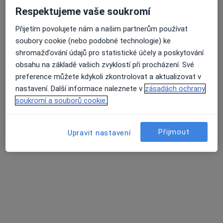
Respektujeme vaše soukromí
Přijetím povolujete nám a našim partnerům používat
MDDr. Ganna Morozova
soubory cookie (nebo podobné technologie) ke
·
Více
Zubař
shromažďování údajů pro statistické účely a poskytování
319 názorů
obsahu na základě vašich zvyklostí při procházení. Své
preference můžete kdykoli zkontrolovat a aktualizovat v
Lupáčova 864/18, Praha
•
Mapa
nastavení. Další informace naleznete v
zásadách ochrany
MODESTO, moderní stomatologie
soukromí a souborů cookie.
Zubní vyšetření
od 1 000 kč
Tento specialista nenabízí online rezervaci termínu na této adrese.
Přijmout
Upravit nastavení
Rezervovat termín