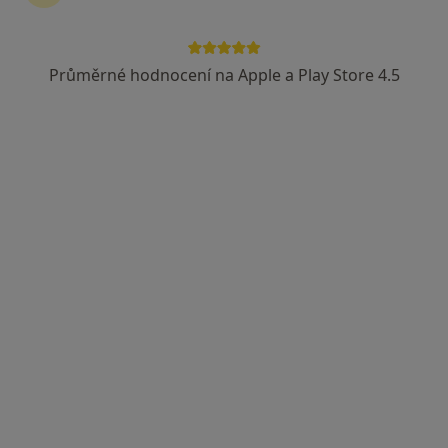
Průměrné hodnocení na Apple a Play Store 4.5
MUDr. Kateřina Stabrawová
Zubař
12 názorů
č.d. 182, Kamýk nad Vltavou
•
Mapa
Zubní ordinace
Tento specialista nenabízí online rezervaci termínu na této adrese.
Rezervovat termín