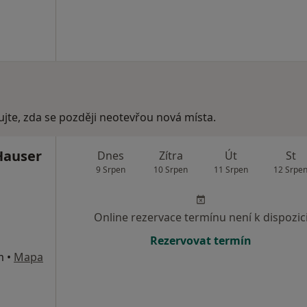
ujte, zda se později neotevřou nová místa.
Hauser
Dnes
Zítra
Út
St
9 Srpen
10 Srpen
11 Srpen
12 Srpe
Online rezervace termínu není k dispozic
Rezervovat termín
m
•
Mapa