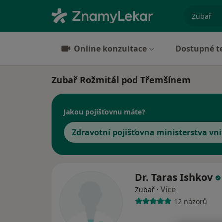
specializ
Online konzultace
Dostupné t
Zubař Rožmitál pod Třemšínem
Jakou pojišťovnu máte?
Zdravotní pojišťovna ministerstva vni
Dr. Taras Ishkov
·
Více
Zubař
12 názorů