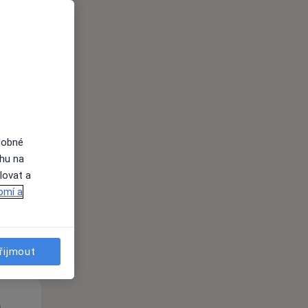
Čt
Pá
So
n
13 Srpen
14 Srpen
15 Srpen
dobné
ahu na
lovat a
i
omí a
řijmout
Čt
Pá
So
n
13 Srpen
14 Srpen
15 Srpen