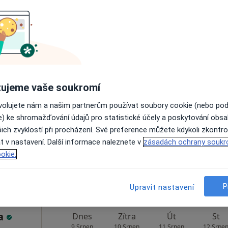
Rezervovat termín
Dnes
Zítra
Út
St
ujeme vaše soukromí
9 Srpen
10 Srpen
11 Srpen
12 Srpe
ovolujete nám a našim partnerům používat soubory cookie (nebo po
e) ke shromažďování údajů pro statistické účely a poskytování obs
ich zvyklostí při procházení. Své preference můžete kdykoli zkontro
Online rezervace termínu není k dispozic
t v nastavení. Další informace naleznete v
zásadách ochrany soukr
Rezervovat termín
okie.
P
Upravit nastavení
ia
Dnes
Zítra
Út
St
9 Srpen
10 Srpen
11 Srpen
12 Srpe