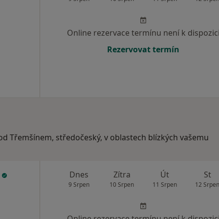
Online rezervace termínu není k dispozic
Rezervovat termín
pod Třemšínem, středočeský, v oblastech blízkých vašemu
á
Dnes
Zítra
Út
St
9 Srpen
10 Srpen
11 Srpen
12 Srpe
Online rezervace termínu není k dispozic