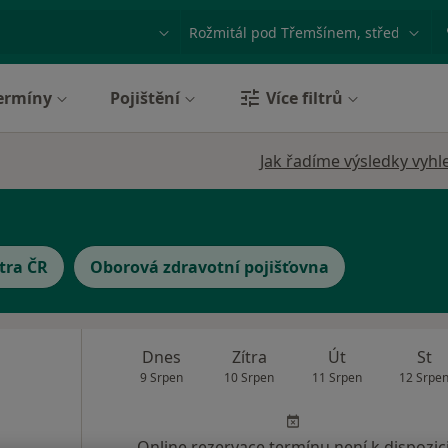
ace, nemoc nebo příjmení
Město nebo region
ermíny
Pojištění
Více filtrů
Jak řadíme výsledky vyhl
tra ČR
Oborová zdravotní pojišťovna
Dnes
Zítra
Út
St
9 Srpen
10 Srpen
11 Srpen
12 Srpe
Online rezervace termínu není k dispozic