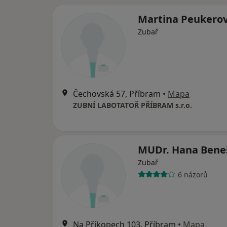
Martina Peukero
Zubař
Čechovská 57, Příbram
•
Mapa
ZUBNÍ LABOTATOŘ PŘÍBRAM s.r.o.
MUDr. Hana Ben
Zubař
6 názorů
Na Příkopech 103, Příbram
•
Mapa