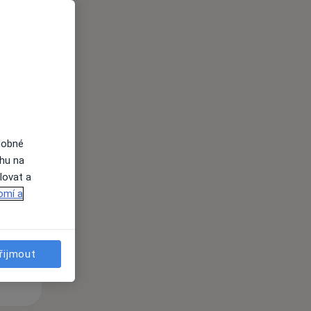
i
dobné
Po
Út
St
ahu na
10 Srpen
11 Srpen
12 Srpen
lovat a
omí a
i
řijmout