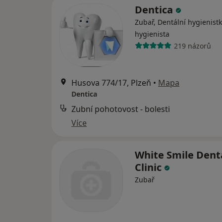
Dentica
Zubař, Dentální hygienistk
hygienista
219 názorů
Husova 774/17, Plzeň
•
Mapa
Dentica
Zubní pohotovost - bolesti
Více
White Smile Dent
Clinic
Zubař