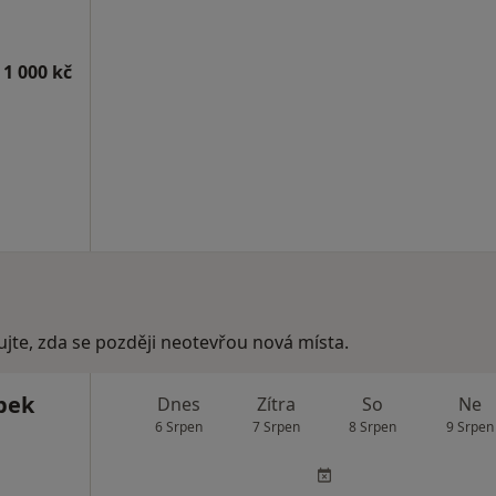
 1 000 kč
ujte, zda se později neotevřou nová místa.
bek
Dnes
Zítra
So
Ne
6 Srpen
7 Srpen
8 Srpen
9 Srpen