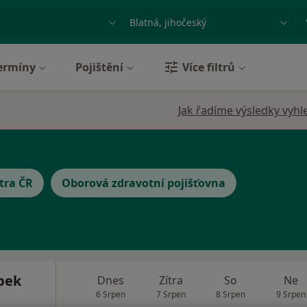
ace, nemoc nebo příjmení
Město nebo region
ermíny
Pojištění
Více filtrů
Jak řadíme výsledky vyhl
tra ČR
Oborová zdravotní pojišťovna
bek
Dnes
Zítra
So
Ne
6 Srpen
7 Srpen
8 Srpen
9 Srpen