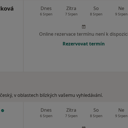
cková
Dnes
Zítra
So
Ne
6 Srpen
7 Srpen
8 Srpen
9 Srpen
Online rezervace termínu není k dispozic
Rezervovat termín
hočeský, v oblastech blízkých vašemu vyhledávání.
á
Dnes
Zítra
So
Ne
6 Srpen
7 Srpen
8 Srpen
9 Srpen