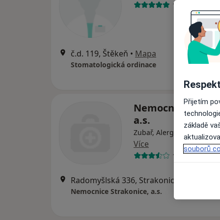
18 názorů
č.d. 119, Štěkeň
•
Mapa
Stomatologická ordinace
Respekt
Přijetím p
Nemocnice Strako
technologi
a.s.
základě vaš
Zubař, Alergolog, Anestez
aktualizova
Více
souborů co
18 názorů
Radomyšlská 336, Strakonice
•
Mapa
Nemocnice Strakonice, a.s.