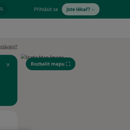
Přihlásit se
Jste lékař?
edávání?
Rozbalit mapu
Po
Út
St
10 Srpen
11 Srpen
12 Srpen