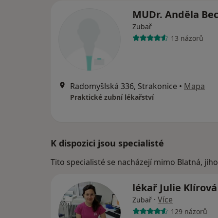
MUDr. Anděla Be
Zubař
13 názorů
Radomyšlská 336, Strakonice
•
Mapa
Praktické zubní lékařství
K dispozici jsou specialisté
Tito specialisté se nacházejí mimo Blatná, ji
lékař Julie Klírov
·
Více
Zubař
129 názorů