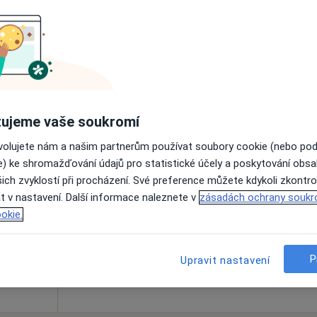
Online rezervace termínu není k dispozic
Rezervovat termín
ujeme vaše soukromí
ovolujete nám a našim partnerům používat soubory cookie (nebo po
nice,
Dnes
Zítra
So
Ne
e) ke shromažďování údajů pro statistické účely a poskytování obs
6 Srpen
7 Srpen
8 Srpen
9 Srpen
ich zvyklostí při procházení. Své preference můžete kdykoli zkontro
·
iolog
t v nastavení. Další informace naleznete v
zásadách ochrany soukr
okie.
Online rezervace termínu není k dispozic
Zobrazit profil
P
Upravit nastavení