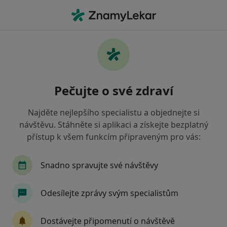
Hla
Zubař • Prachatice, jihočeský
Filtry
Mapa
Zubař Prachatice
Pečujte o své zdraví
Jak řadíme výsledky vyhledávání?
Najděte nejlepšího specialistu a objednejte si
návštěvu. Stáhněte si aplikaci a získejte bezplatný
Jakou pojišťovnu máte?
přístup k všem funkcím připraveným pro vás:
Zdravotní pojišťovna ministerstva vnitra ČR
O
Snadno spravujte své návštěvy
Odesílejte zprávy svým specialistům
Dostávejte připomenutí o návštěvě