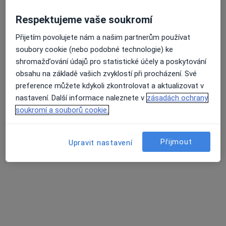
Respektujeme vaše soukromí
Přijetím povolujete nám a našim partnerům používat
lékař Julie Klírová
soubory cookie (nebo podobné technologie) ke
·
Více
Zubař
shromažďování údajů pro statistické účely a poskytování
129 názorů
obsahu na základě vašich zvyklostí při procházení. Své
preference můžete kdykoli zkontrolovat a aktualizovat v
Žlutická 9, Plzeň
•
Mapa
nastavení. Další informace naleznete v
zásadách ochrany
White Smile Dental Clinic
soukromí a souborů cookie.
Ošetření kazu/plomba
od 1 000 kč
Tento specialista nenabízí online rezervaci termínu na této adrese.
Přijmout
Upravit nastavení
Rezervovat termín