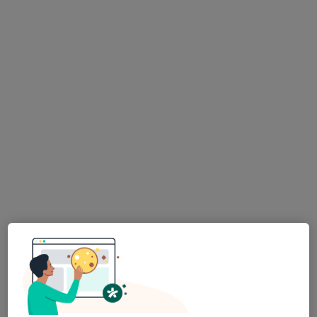
MUDr. Jaroslav Jírový
Zubař
19 názorů
Tovární 35, Volary
•
Mapa
Stomatologická ordinace
Tento specialista nenabízí online rezervaci termínu na této adrese.
Rezervovat termín
K dispozici jsou specialisté
Tito specialisté se nacházejí mimo Prachatice,
jihočeský, v oblastech blízkých vašemu vyhledávání.