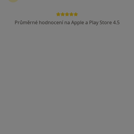
Průměrné hodnocení na Apple a Play Store 4.5
MUDr. Jana Smolová
Zubař
6 názorů
Prokopovo náměstí 2, Husinec
•
Mapa
Stomatologická ordinace
Tento specialista nenabízí online rezervaci termínu na této adrese.
Rezervovat termín