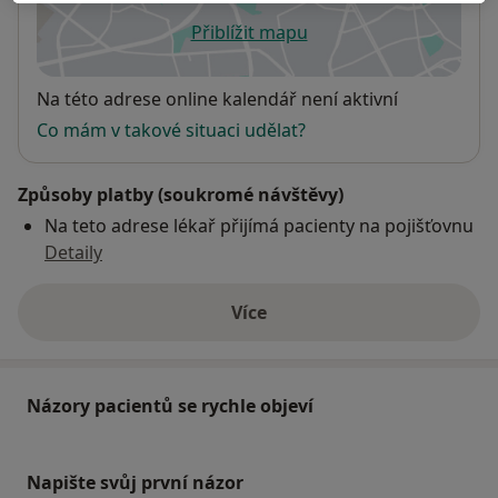
Přiblížit mapu
se otevře v nové záložce
Dostupnost
Na této adrese online kalendář není aktivní
Co mám v takové situaci udělat?
Způsoby platby (soukromé návštěvy)
Na teto adrese lékař přijímá pacienty na pojišťovnu
Detaily
Více
o adrese
Názory pacientů se rychle objeví
Napište svůj první názor