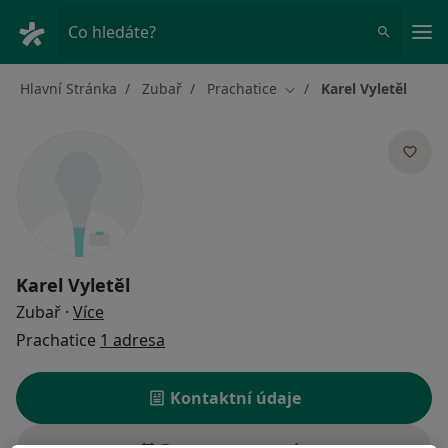
Hla
Co hledáte?
Hlavní Stránka
Zubař
Prachatice
Karel Vyletěl
Změna města
Karel Vyletěl
o specializacích
Zubař
·
Více
Prachatice
1 adresa
Kontaktní údaje