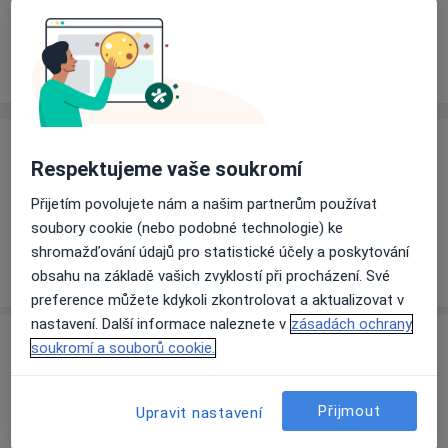
Rezervovat termín
Ceník
Adresy
Názory pacientů
Ceník
Respektujeme vaše soukromí
Informace o službách a cenách nejsou k dispozici
Přijetím povolujete nám a našim partnerům používat
Tento specialista ještě nepřidával žádné informace o
soubory cookie (nebo podobné technologie) ke
svých službách.
shromažďování údajů pro statistické účely a poskytování
obsahu na základě vašich zvyklostí při procházení. Své
preference můžete kdykoli zkontrolovat a aktualizovat v
nastavení. Další informace naleznete v
zásadách ochrany
Adresa
soukromí a souborů cookie.
Zubní laboratoř
Přijmout
Upravit nastavení
Nemocniční 204,
Prachatice
38301