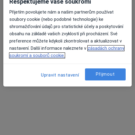
Respektujeme vaše soukromí
Přijetím povolujete nám a našim partnerům používat
soubory cookie (nebo podobné technologie) ke
lékař Julie Klírová
shromažďování údajů pro statistické účely a poskytování
obsahu na základě vašich zvyklostí při procházení. Své
·
Více
Zubař
preference můžete kdykoli zkontrolovat a aktualizovat v
129 názorů
nastavení. Další informace naleznete v
zásadách ochrany
Žlutická 9, Plzeň
•
Mapa
soukromí a souborů cookie.
White Smile Dental Clinic
Ošetření kazu/plomba
od 1 000 kč
Přijmout
Upravit nastavení
Tento specialista nenabízí online rezervaci termínu na této adrese.
Rezervovat termín