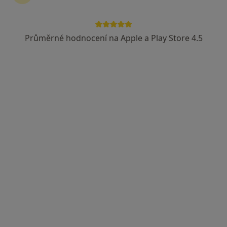
Průměrné hodnocení na Apple a Play Store 4.5
MUDr. Jan Toman
Zubař
6 názorů
Nad stadionem 484, Vimperk
•
Mapa
Ordinace
Tento specialista nenabízí online rezervaci termínu na této adrese.
Rezervovat termín