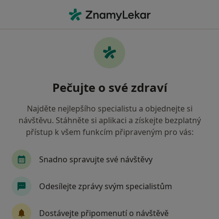
Hla
Zubař • Vimperk, jihočeský
Filtry
Mapa
Zubař Vimperk
Pečujte o své zdraví
Jak řadíme výsledky vyhledávání?
Najděte nejlepšího specialistu a objednejte si
návštěvu. Stáhněte si aplikaci a získejte bezplatný
Jakou pojišťovnu máte?
přístup k všem funkcím připraveným pro vás:
Všeobecná zdravotní pojišťovna
Zdravotní poj
Snadno spravujte své návštěvy
Odesílejte zprávy svým specialistům
Dostávejte připomenutí o návštěvě