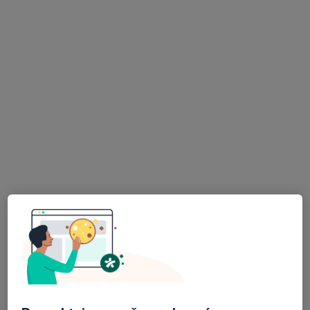
MUDr. Zdenka Rajáková
Zubař
7 názorů
Smetanova 405, Vimperk
•
Mapa
Stomatologická ordinace
Tento specialista nenabízí online rezervaci termínu na této adrese.
Rezervovat termín
K dispozici jsou specialisté
Tito specialisté se nacházejí mimo Vimperk,
jihočeský, v oblastech blízkých vašemu vyhledávání.