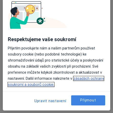
Stomatologická ordinace
Tento specialista nenabízí online rezervaci termínu na této adrese.
Rezervovat termín
Respektujeme vaše soukromí
K dispozici jsou specialisté
Přijetím povolujete nám a našim partnerům používat
Tito specialisté se nacházejí mimo Vimperk,
soubory cookie (nebo podobné technologie) ke
jihočeský, v oblastech blízkých vašemu vyhledávání.
shromažďování údajů pro statistické účely a poskytování
obsahu na základě vašich zvyklostí při procházení. Své
preference můžete kdykoli zkontrolovat a aktualizovat v
nastavení. Další informace naleznete v
zásadách ochrany
soukromí a souborů cookie.
Přijmout
Upravit nastavení
lékař Julie Klírová