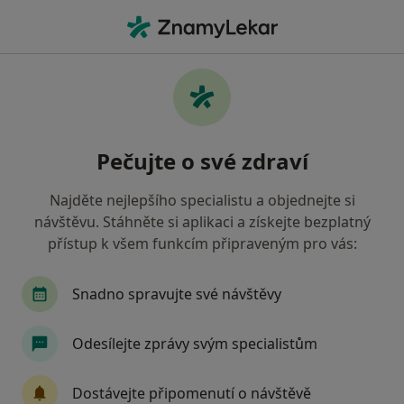
Hla
Zubař • Vimperk, jihočeský
Filtry
• 1
Mapa
Doporučení zubaři s Všeobecná zdravotní
Pečujte o své zdraví
pojišťovna Vimperk
Jak řadíme výsledky vyhledávání?
Najděte nejlepšího specialistu a objednejte si
návštěvu. Stáhněte si aplikaci a získejte bezplatný
přístup k všem funkcím připraveným pro vás:
Snadno spravujte své návštěvy
Odesílejte zprávy svým specialistům
MUDr. Zdenka Rajáková
Dostávejte připomenutí o návštěvě
Zubař